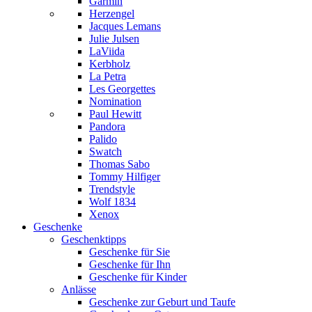
Garmin
Herzengel
Jacques Lemans
Julie Julsen
LaViida
Kerbholz
La Petra
Les Georgettes
Nomination
Paul Hewitt
Pandora
Palido
Swatch
Thomas Sabo
Tommy Hilfiger
Trendstyle
Wolf 1834
Xenox
Geschenke
Geschenktipps
Geschenke für Sie
Geschenke für Ihn
Geschenke für Kinder
Anlässe
Geschenke zur Geburt und Taufe