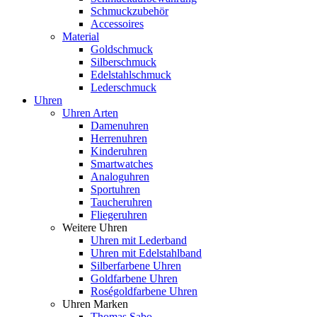
Schmuckzubehör
Accessoires
Material
Goldschmuck
Silberschmuck
Edelstahlschmuck
Lederschmuck
Uhren
Uhren Arten
Damenuhren
Herrenuhren
Kinderuhren
Smartwatches
Analoguhren
Sportuhren
Taucheruhren
Fliegeruhren
Weitere Uhren
Uhren mit Lederband
Uhren mit Edelstahlband
Silberfarbene Uhren
Goldfarbene Uhren
Roségoldfarbene Uhren
Uhren Marken
Thomas Sabo