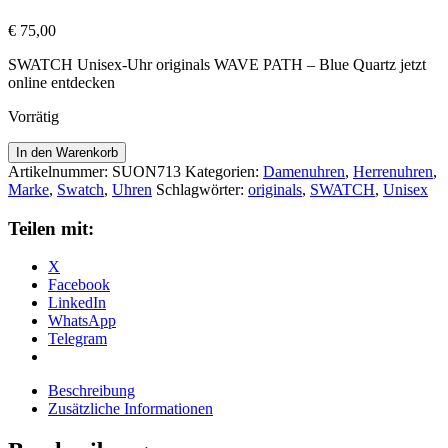
€
75,00
SWATCH Unisex-Uhr originals WAVE PATH – Blue Quartz jetzt
online entdecken
Vorrätig
I
In den Warenkorb
love
Artikelnummer:
SUON713
Kategorien:
Damenuhren
,
Herrenuhren
,
your
Marke
,
Swatch
,
Uhren
Schlagwörter:
originals
,
SWATCH
,
Unisex
folk
WAVE
Teilen mit:
PATH
-
X
SUON713
Facebook
Menge
LinkedIn
WhatsApp
Telegram
Beschreibung
Zusätzliche Informationen