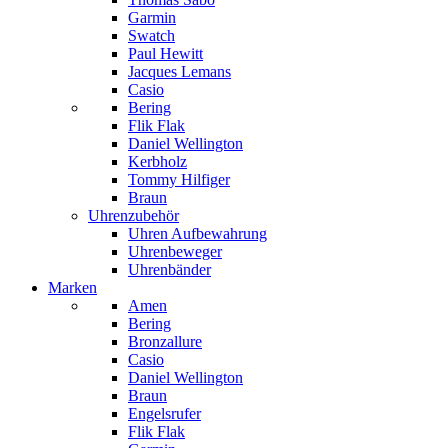
Garmin
Swatch
Paul Hewitt
Jacques Lemans
Casio
Bering
Flik Flak
Daniel Wellington
Kerbholz
Tommy Hilfiger
Braun
Uhrenzubehör
Uhren Aufbewahrung
Uhrenbeweger
Uhrenbänder
Marken
Amen
Bering
Bronzallure
Casio
Daniel Wellington
Braun
Engelsrufer
Flik Flak