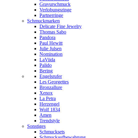
Gravurschmuck
Verlobungsringe
Partnerringe
Schmuckmarken
Delicate Fine Jewelry
Thomas Sabo
Pandora
Paul Hewitt
Julie Julsen
Nomination
LaViida
Palido
Bering
Engelsrufer
Les Georgettes
Bronzallure
Xenox
La Petra
Herzengel
Wolf 1834
Amen
Trendstyle
Sonstiges
Schmucksets
Schmuckaufbewahrung