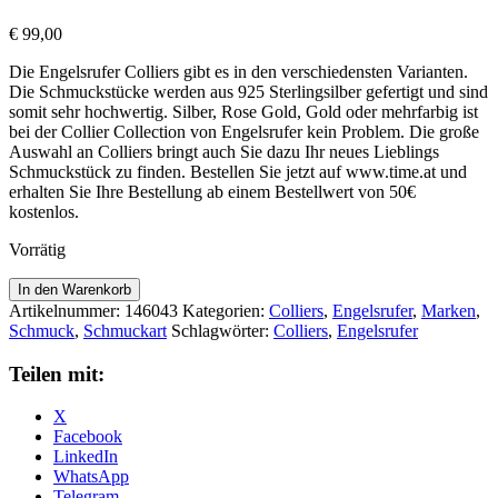
€
99,00
Die Engelsrufer Colliers gibt es in den verschiedensten Varianten.
Die Schmuckstücke werden aus 925 Sterlingsilber gefertigt und sind
somit sehr hochwertig. Silber, Rose Gold, Gold oder mehrfarbig ist
bei der Collier Collection von Engelsrufer kein Problem. Die große
Auswahl an Colliers bringt auch Sie dazu Ihr neues Lieblings
Schmuckstück zu finden. Bestellen Sie jetzt auf www.time.at und
erhalten Sie Ihre Bestellung ab einem Bestellwert von 50€
kostenlos.
Vorrätig
Engelsrufer
In den Warenkorb
Colliers
Artikelnummer:
146043
Kategorien:
Colliers
,
Engelsrufer
,
Marken
,
ERN-
Schmuck
,
Schmuckart
Schlagwörter:
Colliers
,
Engelsrufer
SUNMOONSTARS-
G
Teilen mit:
Menge
X
Facebook
LinkedIn
WhatsApp
Telegram