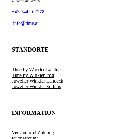
6500 Landeck
gewählt
werden
+43 5442 62778
­info@time.at
STANDORTE
Time by Winkler Landeck
Time by Winkler Imst
Juwelier Winkler Landeck
Juwelier Winkler Serfaus
INFORMATION
Versand und Zahlung
Rücksendung