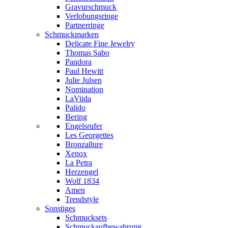
Gravurschmuck
Verlobungsringe
Partnerringe
Schmuckmarken
Delicate Fine Jewelry
Thomas Sabo
Pandora
Paul Hewitt
Julie Julsen
Nomination
LaViida
Palido
Bering
Engelsrufer
Les Georgettes
Bronzallure
Xenox
La Petra
Herzengel
Wolf 1834
Amen
Trendstyle
Sonstiges
Schmucksets
Schmuckaufbewahrung