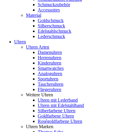
Schmuckzubehör
Accessoires
Material
Goldschmuck
Silberschmuck
Edelstahlschmuck
Lederschmuck
Uhren
Uhren Arten
Damenuhren
Herrenuhren
Kinderuhren
Smartwatches
Analoguhren
Sportuhren
Taucheruhren
Fliegeruhren
Weitere Uhren
Uhren mit Lederband
Uhren mit Edelstahlband
Silberfarbene Uhren
Goldfarbene Uhren
Roségoldfarbene Uhren
Uhren Marken
Thomas Sabo