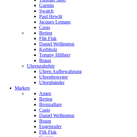
Garmin
Swatch
Paul Hewitt
Jacques Lemans
Casio
Bering
Flik Flak
Daniel Wellington
Kerbholz
Tommy Hilfiger
Braun
Uhrenzubehör
Uhren Aufbewahrung
Uhrenbeweger
Uhrenbänder
Marken
Amen
Bering
Bronzallure
Casio
Daniel Wellington
Braun
Engelsrufer
Flik Flak