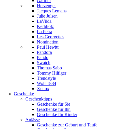
Garmin
Herzengel
Jacques Lemans
Julie Julsen
LaViida
Kerbholz
La Petra
Les Georgettes
Nomination
Paul Hewitt
Pandora
Palido
Swatch
Thomas Sabo
Tommy Hilfiger
Trendstyle
Wolf 1834
Xenox
Geschenke
Geschenktipps
Geschenke für Sie
Geschenke für Ihn
Geschenke für Kinder
Anlässe
Geschenke zur Geburt und Taufe