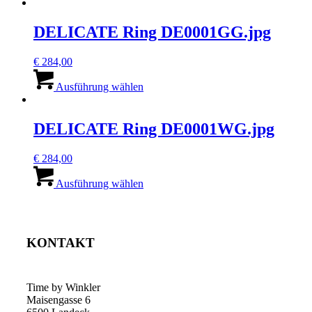
weist
mehrere
Varianten
DELICATE Ring DE0001GG.jpg
auf.
Die
€
284,00
Optionen
Dieses
können
Produkt
Ausführung wählen
auf
weist
der
mehrere
Produktseite
Varianten
DELICATE Ring DE0001WG.jpg
gewählt
auf.
werden
Die
€
284,00
Optionen
Dieses
können
Produkt
Ausführung wählen
auf
weist
der
mehrere
Produktseite
Varianten
gewählt
auf.
werden
KONTAKT
Die
Optionen
können
auf
Time by Winkler
der
Maisengasse 6
Produktseite