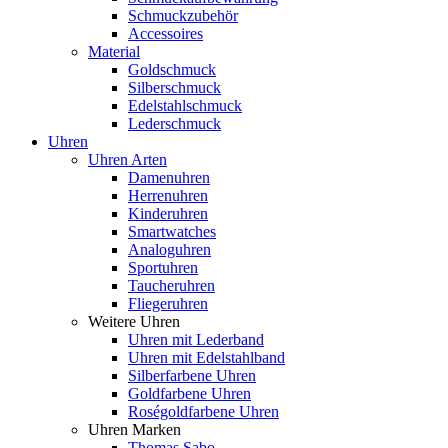
Schmuckzubehör
Accessoires
Material
Goldschmuck
Silberschmuck
Edelstahlschmuck
Lederschmuck
Uhren
Uhren Arten
Damenuhren
Herrenuhren
Kinderuhren
Smartwatches
Analoguhren
Sportuhren
Taucheruhren
Fliegeruhren
Weitere Uhren
Uhren mit Lederband
Uhren mit Edelstahlband
Silberfarbene Uhren
Goldfarbene Uhren
Roségoldfarbene Uhren
Uhren Marken
Thomas Sabo