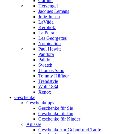
Garmin
Herzengel
Jacques Lemans
Julie Julsen
LaViida
Kerbholz
La Petra
Les Georgettes
Nomination
Paul Hewitt
Pandora
Palido
Swatch
Thomas Sabo
Tommy Hilfiger
Trendstyle
Wolf 1834
Xenox
Geschenke
Geschenktipps
Geschenke für Sie
Geschenke für Ihn
Geschenke für Kinder
Anlässe
Geschenke zur Geburt und Taufe