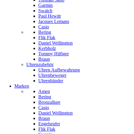
Garmin
Swatch
Paul Hewitt
Jacques Lemans
Casio
Bering
Flik Flak
Daniel Wellington
Kerbholz
Tommy Hilfiger
Braun
Uhrenzubehör
Uhren Aufbewahrung
Uhrenbeweger
Uhrenbänder
Marken
Amen
Bering
Bronzallure
Casio
Daniel Wellington
Braun
Engelsrufer
Flik Flak