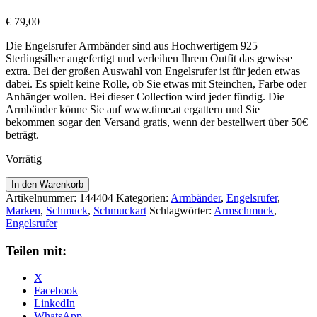
€
79,00
Die Engelsrufer Armbänder sind aus Hochwertigem 925
Sterlingsilber angefertigt und verleihen Ihrem Outfit das gewisse
extra. Bei der großen Auswahl von Engelsrufer ist für jeden etwas
dabei. Es spielt keine Rolle, ob Sie etwas mit Steinchen, Farbe oder
Anhänger wollen. Bei dieser Collection wird jeder fündig. Die
Armbänder könne Sie auf www.time.at ergattern und Sie
bekommen sogar den Versand gratis, wenn der bestellwert über 50€
beträgt.
Vorrätig
Engelsrufer
In den Warenkorb
Armband
Artikelnummer:
144404
Kategorien:
Armbänder
,
Engelsrufer
,
ERB-
Marken
,
Schmuck
,
Schmuckart
Schlagwörter:
Armschmuck
,
LILSTELLA-
Engelsrufer
ZIM
Menge
Teilen mit:
X
Facebook
LinkedIn
WhatsApp