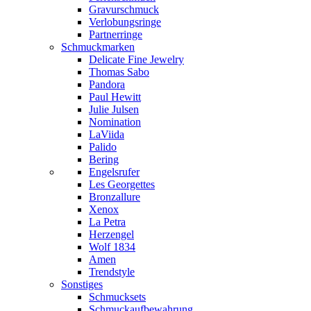
Gravurschmuck
Verlobungsringe
Partnerringe
Schmuckmarken
Delicate Fine Jewelry
Thomas Sabo
Pandora
Paul Hewitt
Julie Julsen
Nomination
LaViida
Palido
Bering
Engelsrufer
Les Georgettes
Bronzallure
Xenox
La Petra
Herzengel
Wolf 1834
Amen
Trendstyle
Sonstiges
Schmucksets
Schmuckaufbewahrung