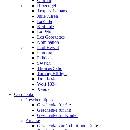
Garmin
Herzengel
Jacques Lemans
Julie Julsen
LaViida
Kerbholz
La Petra
Les Georgettes
Nomination
Paul Hewitt
Pandora
Palido
Swatch
Thomas Sabo
Tommy Hilfiger
Trendstyle
Wolf 1834
Xenox
Geschenke
Geschenktipps
Geschenke für Sie
Geschenke für Ihn
Geschenke für Kinder
Anlässe
Geschenke zur Geburt und Taufe