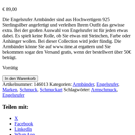
€
89,00
Die Engelsrufer Armbänder sind aus Hochwertigem 925
Sterlingsilber angefertigt und verleihen Ihrem Outfit das gewisse
extra. Bei der großen Auswahl von Engelsrufer ist für jeden etwas
dabei. Es spielt keine Rolle, ob Sie etwas mit Steinchen, Farbe oder
Anhänger wollen. Bei dieser Collection wird jeder fündig. Die
Armbänder könne Sie auf www.time.at ergattern und Sie
bekommen sogar den Versand gratis, wenn der bestellwert über 50€
beträgt.
Vorrätig
Engelsrufer
In den Warenkorb
Armband
Artikelnummer:
146013
Kategorien:
Armbänder
,
Engelsrufer
,
ERB-
Marken
,
Schmuck
,
Schmuckart
Schlagwörter:
Armschmuck
,
FLY-
Engelsrufer
ZIM
Menge
Teilen mit:
X
Facebook
LinkedIn
WhatsApp