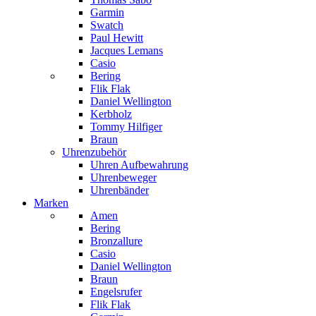
Garmin
Swatch
Paul Hewitt
Jacques Lemans
Casio
Bering
Flik Flak
Daniel Wellington
Kerbholz
Tommy Hilfiger
Braun
Uhrenzubehör
Uhren Aufbewahrung
Uhrenbeweger
Uhrenbänder
Marken
Amen
Bering
Bronzallure
Casio
Daniel Wellington
Braun
Engelsrufer
Flik Flak