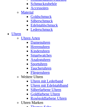
Schmuckzubehör
Accessoires
Material
Goldschmuck
Silberschmuck
Edelstahlschmuck
Lederschmuck
Uhren
Uhren Arten
Damenuhren
Herrenuhren
Kinderuhren
Smartwatches
Analoguhren
Sportuhren
Taucheruhren
Fliegeruhren
Weitere Uhren
Uhren mit Lederband
Uhren mit Edelstahlband
Silberfarbene Uhren
Goldfarbene Uhren
Roségoldfarbene Uhren
Uhren Marken
Thomas Sabo