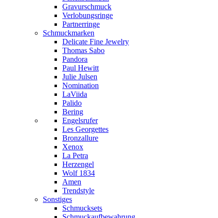
Gravurschmuck
Verlobungsringe
Partnerringe
Schmuckmarken
Delicate Fine Jewelry
Thomas Sabo
Pandora
Paul Hewitt
Julie Julsen
Nomination
LaViida
Palido
Bering
Engelsrufer
Les Georgettes
Bronzallure
Xenox
La Petra
Herzengel
Wolf 1834
Amen
Trendstyle
Sonstiges
Schmucksets
Schmuckaufbewahrung