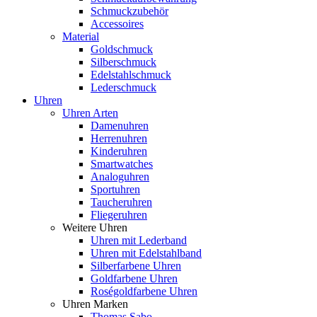
Schmuckzubehör
Accessoires
Material
Goldschmuck
Silberschmuck
Edelstahlschmuck
Lederschmuck
Uhren
Uhren Arten
Damenuhren
Herrenuhren
Kinderuhren
Smartwatches
Analoguhren
Sportuhren
Taucheruhren
Fliegeruhren
Weitere Uhren
Uhren mit Lederband
Uhren mit Edelstahlband
Silberfarbene Uhren
Goldfarbene Uhren
Roségoldfarbene Uhren
Uhren Marken
Thomas Sabo