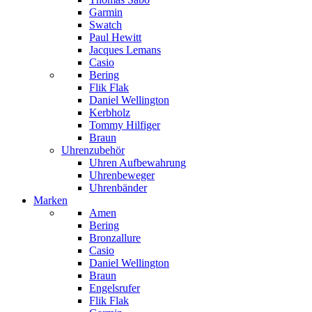
Garmin
Swatch
Paul Hewitt
Jacques Lemans
Casio
Bering
Flik Flak
Daniel Wellington
Kerbholz
Tommy Hilfiger
Braun
Uhrenzubehör
Uhren Aufbewahrung
Uhrenbeweger
Uhrenbänder
Marken
Amen
Bering
Bronzallure
Casio
Daniel Wellington
Braun
Engelsrufer
Flik Flak