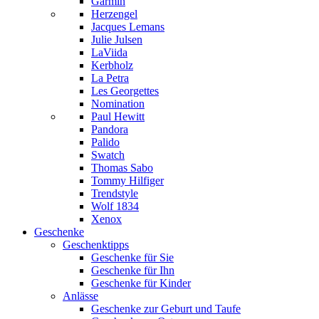
Garmin
Herzengel
Jacques Lemans
Julie Julsen
LaViida
Kerbholz
La Petra
Les Georgettes
Nomination
Paul Hewitt
Pandora
Palido
Swatch
Thomas Sabo
Tommy Hilfiger
Trendstyle
Wolf 1834
Xenox
Geschenke
Geschenktipps
Geschenke für Sie
Geschenke für Ihn
Geschenke für Kinder
Anlässe
Geschenke zur Geburt und Taufe