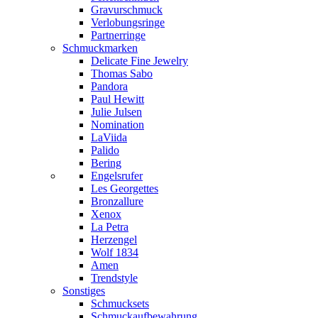
Gravurschmuck
Verlobungsringe
Partnerringe
Schmuckmarken
Delicate Fine Jewelry
Thomas Sabo
Pandora
Paul Hewitt
Julie Julsen
Nomination
LaViida
Palido
Bering
Engelsrufer
Les Georgettes
Bronzallure
Xenox
La Petra
Herzengel
Wolf 1834
Amen
Trendstyle
Sonstiges
Schmucksets
Schmuckaufbewahrung