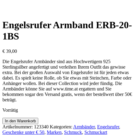
Engelsrufer Armband ERB-20-
1BS
€
39,00
Die Engelsrufer Armbänder sind aus Hochwertigem 925
Sterlingsilber angefertigt und verleihen Ihrem Outfit das gewisse
extra. Bei der großen Auswahl von Engelsrufer ist für jeden etwas
dabei. Es spielt keine Rolle, ob Sie etwas mit Steinchen, Farbe oder
Anhänger wollen. Bei dieser Collection wird jeder fündig. Die
Armbänder könne Sie auf www.time.at ergattern und Sie
bekommen sogar den Versand gratis, wenn der bestellwert über 50€
beträgt.
Vorrätig
Engelsrufer
In den Warenkorb
Armband
Artikelnummer:
123340
Kategorien:
Armbänder
,
Engelsrufer
,
ERB-
Geschenke unter € 50
,
Marken
,
Schmuck
,
Schmuckart