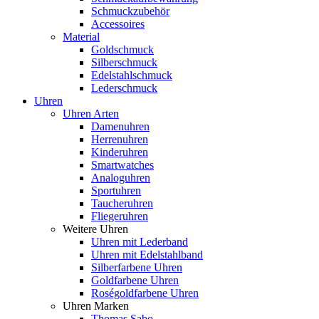
Schmuckzubehör
Accessoires
Material
Goldschmuck
Silberschmuck
Edelstahlschmuck
Lederschmuck
Uhren
Uhren Arten
Damenuhren
Herrenuhren
Kinderuhren
Smartwatches
Analoguhren
Sportuhren
Taucheruhren
Fliegeruhren
Weitere Uhren
Uhren mit Lederband
Uhren mit Edelstahlband
Silberfarbene Uhren
Goldfarbene Uhren
Roségoldfarbene Uhren
Uhren Marken
Thomas Sabo