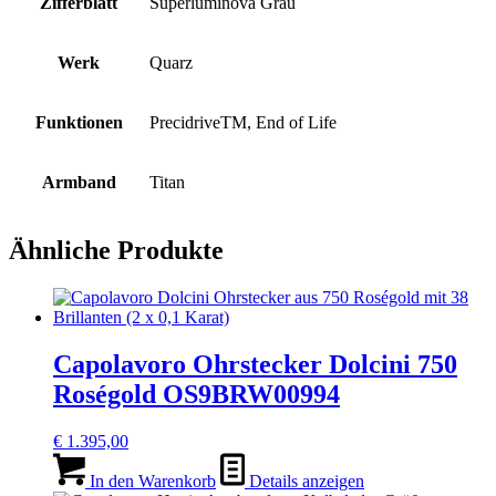
Zifferblatt
Superluminova Grau
Werk
Quarz
Funktionen
PrecidriveTM, End of Life
Armband
Titan
Ähnliche Produkte
Capolavoro Ohrstecker Dolcini 750
Roségold OS9BRW00994
€
1.395,00
In den Warenkorb
Details anzeigen