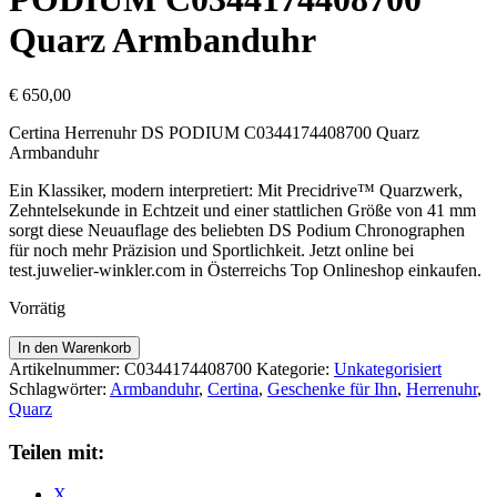
Quarz Armbanduhr
€
650,00
Certina Herrenuhr DS PODIUM C0344174408700 Quarz
Armbanduhr
Ein Klassiker, modern interpretiert: Mit Precidrive™ Quarzwerk,
Zehntelsekunde in Echtzeit und einer stattlichen Größe von 41 mm
sorgt diese Neuauflage des beliebten DS Podium Chronographen
für noch mehr Präzision und Sportlichkeit. Jetzt online bei
test.juwelier-winkler.com in Österreichs Top Onlineshop einkaufen.
Vorrätig
Certina
In den Warenkorb
Herrenuhr
Artikelnummer:
C0344174408700
Kategorie:
Unkategorisiert
DS
Schlagwörter:
Armbanduhr
,
Certina
,
Geschenke für Ihn
,
Herrenuhr
,
PODIUM
Quarz
C0344174408700
Quarz
Teilen mit:
Armbanduhr
Menge
X