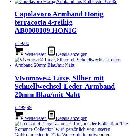
Capolavoro Armband Honig
terracotta 4-reihig
AB0000109.HONIG
€
59,00
Weiterlesen
Details anzeigen
Vívomove® Luxe, Silber mit
Schnellwechsel-Leder-Armband
20mm Blau/mit Naht
€
499,99
Weiterlesen
Details anzeigen