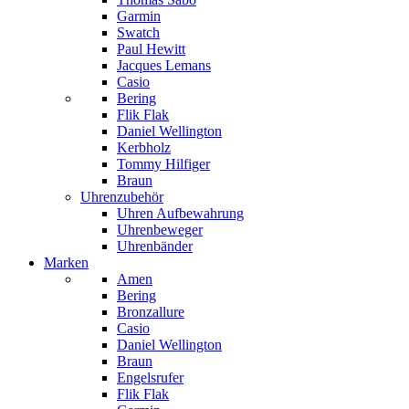
Garmin
Swatch
Paul Hewitt
Jacques Lemans
Casio
Bering
Flik Flak
Daniel Wellington
Kerbholz
Tommy Hilfiger
Braun
Uhrenzubehör
Uhren Aufbewahrung
Uhrenbeweger
Uhrenbänder
Marken
Amen
Bering
Bronzallure
Casio
Daniel Wellington
Braun
Engelsrufer
Flik Flak