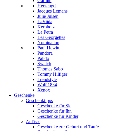
Garmin
Herzengel
Jacques Lemans
Julie Julsen
LaViida
Kerbholz
La Petra
Les Georgettes
Nomination
Paul Hewitt
Pandora
Palido
Swatch
Thomas Sabo
Tommy Hilfiger
Trendstyle
Wolf 1834
Xenox
Geschenke
Geschenktipps
Geschenke für Sie
Geschenke für Ihn
Geschenke für Kinder
Anlässe
Geschenke zur Geburt und Taufe