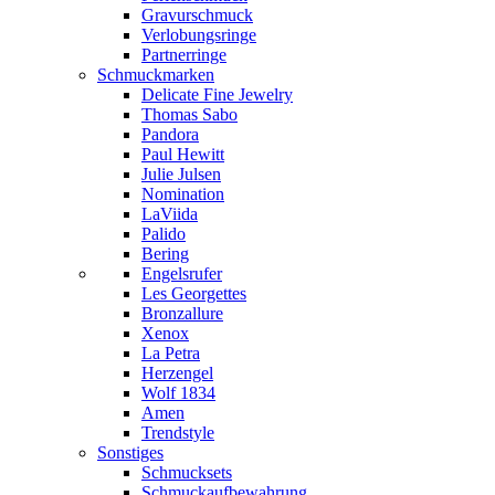
Gravurschmuck
Verlobungsringe
Partnerringe
Schmuckmarken
Delicate Fine Jewelry
Thomas Sabo
Pandora
Paul Hewitt
Julie Julsen
Nomination
LaViida
Palido
Bering
Engelsrufer
Les Georgettes
Bronzallure
Xenox
La Petra
Herzengel
Wolf 1834
Amen
Trendstyle
Sonstiges
Schmucksets
Schmuckaufbewahrung