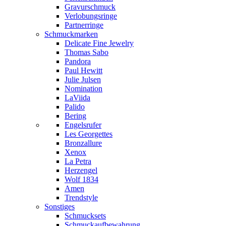
Gravurschmuck
Verlobungsringe
Partnerringe
Schmuckmarken
Delicate Fine Jewelry
Thomas Sabo
Pandora
Paul Hewitt
Julie Julsen
Nomination
LaViida
Palido
Bering
Engelsrufer
Les Georgettes
Bronzallure
Xenox
La Petra
Herzengel
Wolf 1834
Amen
Trendstyle
Sonstiges
Schmucksets
Schmuckaufbewahrung