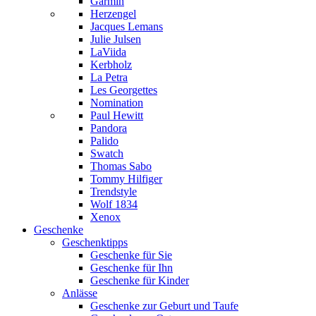
Garmin
Herzengel
Jacques Lemans
Julie Julsen
LaViida
Kerbholz
La Petra
Les Georgettes
Nomination
Paul Hewitt
Pandora
Palido
Swatch
Thomas Sabo
Tommy Hilfiger
Trendstyle
Wolf 1834
Xenox
Geschenke
Geschenktipps
Geschenke für Sie
Geschenke für Ihn
Geschenke für Kinder
Anlässe
Geschenke zur Geburt und Taufe