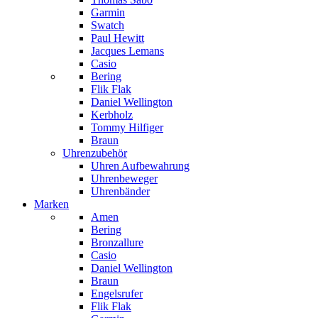
Garmin
Swatch
Paul Hewitt
Jacques Lemans
Casio
Bering
Flik Flak
Daniel Wellington
Kerbholz
Tommy Hilfiger
Braun
Uhrenzubehör
Uhren Aufbewahrung
Uhrenbeweger
Uhrenbänder
Marken
Amen
Bering
Bronzallure
Casio
Daniel Wellington
Braun
Engelsrufer
Flik Flak