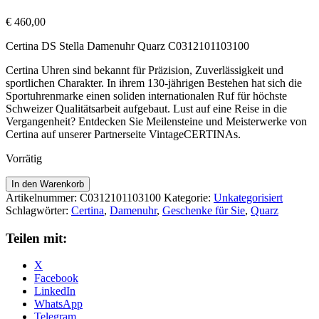
€
460,00
Certina DS Stella Damenuhr Quarz C0312101103100
Certina Uhren sind bekannt für Präzision, Zuverlässigkeit und
sportlichen Charakter. In ihrem 130-jährigen Bestehen hat sich die
Sportuhrenmarke einen soliden internationalen Ruf für höchste
Schweizer Qualitätsarbeit aufgebaut. Lust auf eine Reise in die
Vergangenheit? Entdecken Sie Meilensteine und Meisterwerke von
Certina auf unserer Partnerseite VintageCERTINAs.
Vorrätig
Certina
In den Warenkorb
DS
Artikelnummer:
C0312101103100
Kategorie:
Unkategorisiert
Stella
Schlagwörter:
Certina
,
Damenuhr
,
Geschenke für Sie
,
Quarz
Damenuhr
Quarz
Teilen mit:
C0312101103100
Menge
X
Facebook
LinkedIn
WhatsApp
Telegram