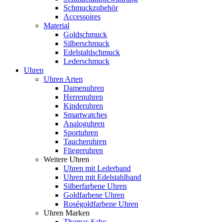
Schmuckzubehör
Accessoires
Material
Goldschmuck
Silberschmuck
Edelstahlschmuck
Lederschmuck
Uhren
Uhren Arten
Damenuhren
Herrenuhren
Kinderuhren
Smartwatches
Analoguhren
Sportuhren
Taucheruhren
Fliegeruhren
Weitere Uhren
Uhren mit Lederband
Uhren mit Edelstahlband
Silberfarbene Uhren
Goldfarbene Uhren
Roségoldfarbene Uhren
Uhren Marken
Thomas Sabo