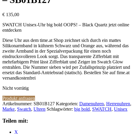
€
135,00
SWATCH Unisex-Uhr big bold OOPS! – Black Quartz jetzt online
entdecken
Diese Uhr aus dem time.at Shop zeichnet sich durch ein mattes
Silikonarmband in kühnem Schwarz und Orange aus, während das
zweite Armband in der Spezialverpackung für einen noch
eindrucksvolleren Look sorgt. Das transparente Zifferblatt mit
mehrfarbigem Print lässt Zifferblatt und Zeiger im Swatch Glow
erstrahlen. Die Nummer sieben wird per Zufallsprinzip platziert und
ersetzt das Standard-Antriebsrad (statisch). Bestellen Sie auf fime.at
versandkostenfrei
Nicht vorrätig
Produkt anfragen
Artikelnummer:
SB01B127
Kategorien:
Damenuhren
,
Herrenuhren
,
Marke
,
Swatch
,
Uhren
Schlagwörter:
big bold
,
SWATCH
,
Unisex
Teilen mit:
X