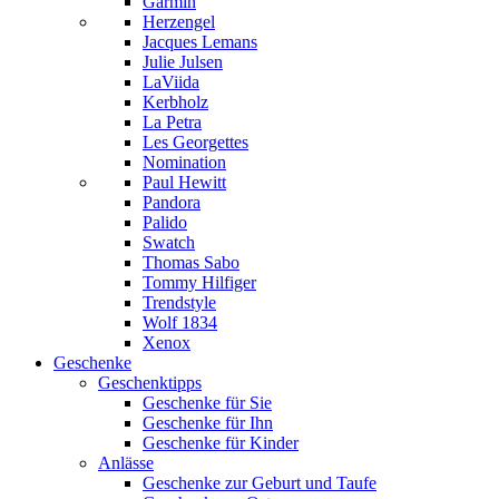
Garmin
Herzengel
Jacques Lemans
Julie Julsen
LaViida
Kerbholz
La Petra
Les Georgettes
Nomination
Paul Hewitt
Pandora
Palido
Swatch
Thomas Sabo
Tommy Hilfiger
Trendstyle
Wolf 1834
Xenox
Geschenke
Geschenktipps
Geschenke für Sie
Geschenke für Ihn
Geschenke für Kinder
Anlässe
Geschenke zur Geburt und Taufe