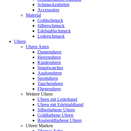
Schmuckzubehör
Accessoires
Material
Goldschmuck
Silberschmuck
Edelstahlschmuck
Lederschmuck
Uhren
Uhren Arten
Damenuhren
Herrenuhren
Kinderuhren
Smartwatches
Analoguhren
Sportuhren
Taucheruhren
Fliegeruhren
Weitere Uhren
Uhren mit Lederband
Uhren mit Edelstahlband
Silberfarbene Uhren
Goldfarbene Uhren
Roségoldfarbene Uhren
Uhren Marken
Thomas Sabo