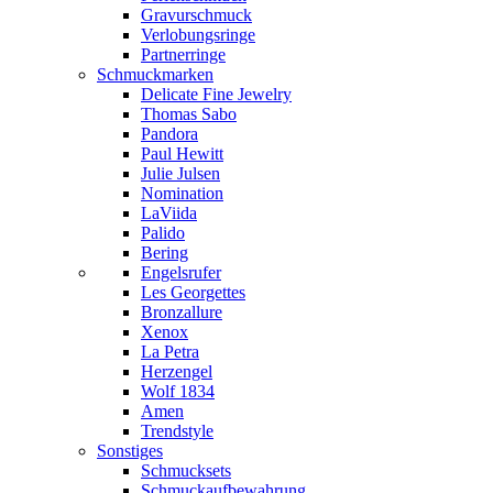
Gravurschmuck
Verlobungsringe
Partnerringe
Schmuckmarken
Delicate Fine Jewelry
Thomas Sabo
Pandora
Paul Hewitt
Julie Julsen
Nomination
LaViida
Palido
Bering
Engelsrufer
Les Georgettes
Bronzallure
Xenox
La Petra
Herzengel
Wolf 1834
Amen
Trendstyle
Sonstiges
Schmucksets
Schmuckaufbewahrung