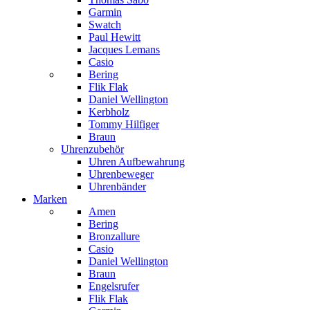
Garmin
Swatch
Paul Hewitt
Jacques Lemans
Casio
Bering
Flik Flak
Daniel Wellington
Kerbholz
Tommy Hilfiger
Braun
Uhrenzubehör
Uhren Aufbewahrung
Uhrenbeweger
Uhrenbänder
Marken
Amen
Bering
Bronzallure
Casio
Daniel Wellington
Braun
Engelsrufer
Flik Flak