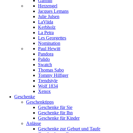
Garmin
Herzengel
Jacques Lemans
Julie Julsen
LaViida
Kerbholz
La Petra
Les Georgettes
Nomination
Paul Hewitt
Pandora
Palido
Swatch
Thomas Sabo
Tommy Hilfiger
Trendstyle
Wolf 1834
Xenox
Geschenke
Geschenktipps
Geschenke für Sie
Geschenke für Ihn
Geschenke für Kinder
Anlässe
Geschenke zur Geburt und Taufe