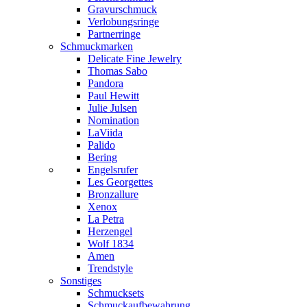
Gravurschmuck
Verlobungsringe
Partnerringe
Schmuckmarken
Delicate Fine Jewelry
Thomas Sabo
Pandora
Paul Hewitt
Julie Julsen
Nomination
LaViida
Palido
Bering
Engelsrufer
Les Georgettes
Bronzallure
Xenox
La Petra
Herzengel
Wolf 1834
Amen
Trendstyle
Sonstiges
Schmucksets
Schmuckaufbewahrung