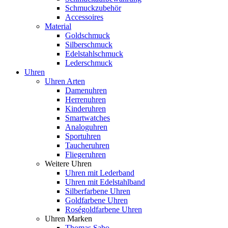
Schmuckzubehör
Accessoires
Material
Goldschmuck
Silberschmuck
Edelstahlschmuck
Lederschmuck
Uhren
Uhren Arten
Damenuhren
Herrenuhren
Kinderuhren
Smartwatches
Analoguhren
Sportuhren
Taucheruhren
Fliegeruhren
Weitere Uhren
Uhren mit Lederband
Uhren mit Edelstahlband
Silberfarbene Uhren
Goldfarbene Uhren
Roségoldfarbene Uhren
Uhren Marken
Thomas Sabo