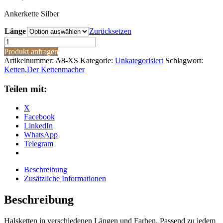
Ankerkette Silber
Länge
Zurücksetzen
Ankerkette
Silber
Produkt anfragen
925
Artikelnummer:
A8-XS
Kategorie:
Unkategorisiert
Schlagwort:
Menge
Ketten,Der Kettenmacher
Teilen mit:
X
Facebook
LinkedIn
WhatsApp
Telegram
Beschreibung
Zusätzliche Informationen
Beschreibung
Halsketten in verschiedenen Längen und Farben. Passend zu jedem