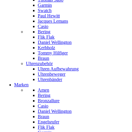
Garmin
Swatch
Paul Hewitt
Jacques Lemans
Casio
Bering
Flik Flak
Daniel Wellington
Kerbholz
Tommy Hilfiger
Braun
Uhrenzubehör
Uhren Aufbewahrung
Uhrenbeweger
Uhrenbänder
Marken
Amen
Bering
Bronzallure
Casio
Daniel Wellington
Braun
Engelsrufer
Flik Flak