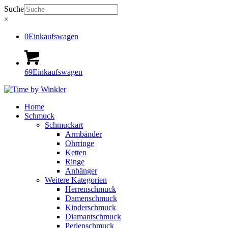
Suche
×
0
Einkaufswagen
69
Einkaufswagen
Home
Schmuck
Schmuckart
Armbänder
Ohrringe
Ketten
Ringe
Anhänger
Weitere Kategorien
Herrenschmuck
Damenschmuck
Kinderschmuck
Diamantschmuck
Perlenschmuck