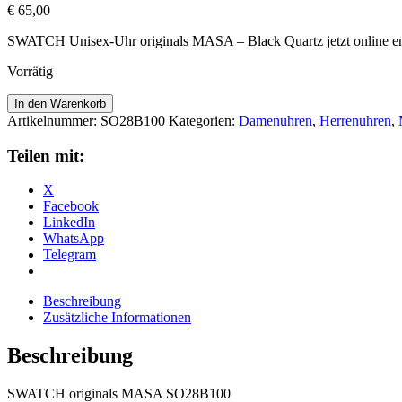
€
65,00
SWATCH Unisex-Uhr originals MASA – Black Quartz jetzt online e
Vorrätig
1983
In den Warenkorb
MASA
Artikelnummer:
SO28B100
Kategorien:
Damenuhren
,
Herrenuhren
,
-
SO28B100
Teilen mit:
Menge
X
Facebook
LinkedIn
WhatsApp
Telegram
Beschreibung
Zusätzliche Informationen
Beschreibung
SWATCH originals MASA SO28B100