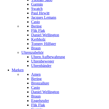
Garmin
Swatch
Paul Hewitt
Jacques Lemans
Casio
Bering
Flik Flak
Daniel Wellington
Kerbholz
Tommy Hilfiger
Braun
Uhrenzubehör
Uhren Aufbewahrung
Uhrenbeweger
Uhrenbänder
Marken
Amen
Bering
Bronzallure
Casio
Daniel Wellington
Braun
Engelsrufer
Flik Flak