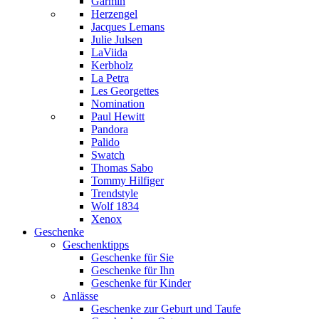
Garmin
Herzengel
Jacques Lemans
Julie Julsen
LaViida
Kerbholz
La Petra
Les Georgettes
Nomination
Paul Hewitt
Pandora
Palido
Swatch
Thomas Sabo
Tommy Hilfiger
Trendstyle
Wolf 1834
Xenox
Geschenke
Geschenktipps
Geschenke für Sie
Geschenke für Ihn
Geschenke für Kinder
Anlässe
Geschenke zur Geburt und Taufe