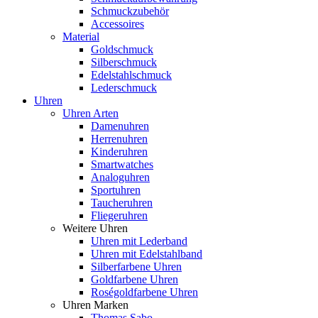
Schmuckzubehör
Accessoires
Material
Goldschmuck
Silberschmuck
Edelstahlschmuck
Lederschmuck
Uhren
Uhren Arten
Damenuhren
Herrenuhren
Kinderuhren
Smartwatches
Analoguhren
Sportuhren
Taucheruhren
Fliegeruhren
Weitere Uhren
Uhren mit Lederband
Uhren mit Edelstahlband
Silberfarbene Uhren
Goldfarbene Uhren
Roségoldfarbene Uhren
Uhren Marken
Thomas Sabo