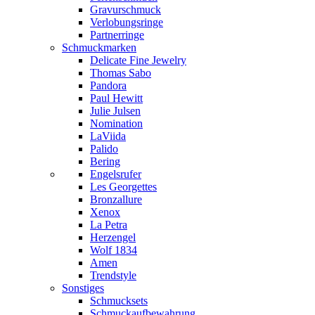
Gravurschmuck
Verlobungsringe
Partnerringe
Schmuckmarken
Delicate Fine Jewelry
Thomas Sabo
Pandora
Paul Hewitt
Julie Julsen
Nomination
LaViida
Palido
Bering
Engelsrufer
Les Georgettes
Bronzallure
Xenox
La Petra
Herzengel
Wolf 1834
Amen
Trendstyle
Sonstiges
Schmucksets
Schmuckaufbewahrung