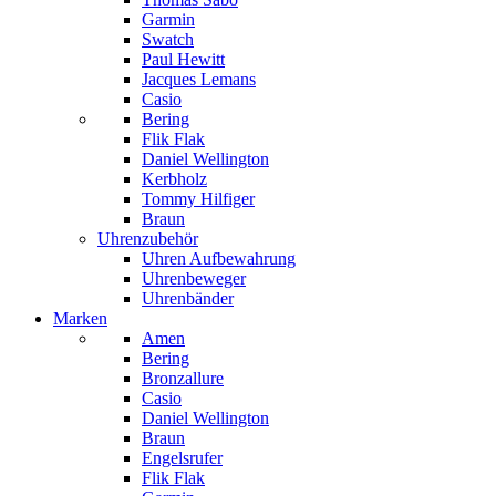
Garmin
Swatch
Paul Hewitt
Jacques Lemans
Casio
Bering
Flik Flak
Daniel Wellington
Kerbholz
Tommy Hilfiger
Braun
Uhrenzubehör
Uhren Aufbewahrung
Uhrenbeweger
Uhrenbänder
Marken
Amen
Bering
Bronzallure
Casio
Daniel Wellington
Braun
Engelsrufer
Flik Flak