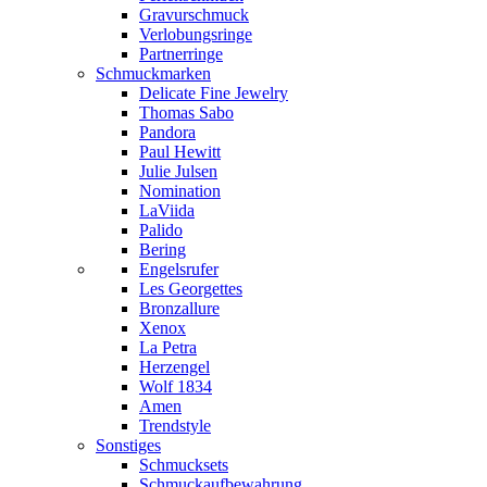
Gravurschmuck
Verlobungsringe
Partnerringe
Schmuckmarken
Delicate Fine Jewelry
Thomas Sabo
Pandora
Paul Hewitt
Julie Julsen
Nomination
LaViida
Palido
Bering
Engelsrufer
Les Georgettes
Bronzallure
Xenox
La Petra
Herzengel
Wolf 1834
Amen
Trendstyle
Sonstiges
Schmucksets
Schmuckaufbewahrung