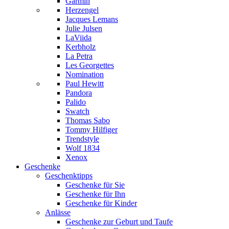
Garmin
Herzengel
Jacques Lemans
Julie Julsen
LaViida
Kerbholz
La Petra
Les Georgettes
Nomination
Paul Hewitt
Pandora
Palido
Swatch
Thomas Sabo
Tommy Hilfiger
Trendstyle
Wolf 1834
Xenox
Geschenke
Geschenktipps
Geschenke für Sie
Geschenke für Ihn
Geschenke für Kinder
Anlässe
Geschenke zur Geburt und Taufe