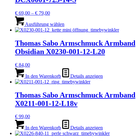
Preisspanne:
€
69,00
–
€
79,00
€ 69,00
Dieses
bis
Produkt
Ausführung wählen
€ 79,00
weist
mehrere
Varianten
Thomas Sabo Armschmuck Armband
auf.
Obsidian X0230-001-12-L20
Die
Optionen
können
€
84,00
auf
der
In den Warenkorb
Details anzeigen
Produktseite
gewählt
werden
Thomas Sabo Armschmuck Armband
X0211-001-12-L18v
€
99,00
In den Warenkorb
Details anzeigen