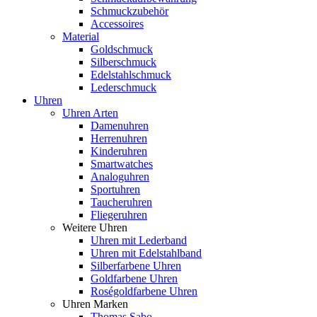
Schmuckzubehör
Accessoires
Material
Goldschmuck
Silberschmuck
Edelstahlschmuck
Lederschmuck
Uhren
Uhren Arten
Damenuhren
Herrenuhren
Kinderuhren
Smartwatches
Analoguhren
Sportuhren
Taucheruhren
Fliegeruhren
Weitere Uhren
Uhren mit Lederband
Uhren mit Edelstahlband
Silberfarbene Uhren
Goldfarbene Uhren
Roségoldfarbene Uhren
Uhren Marken
Thomas Sabo