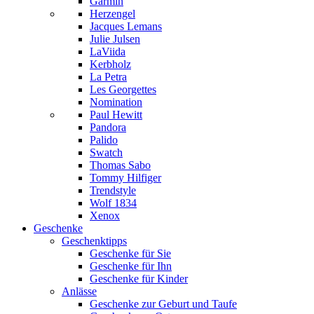
Garmin
Herzengel
Jacques Lemans
Julie Julsen
LaViida
Kerbholz
La Petra
Les Georgettes
Nomination
Paul Hewitt
Pandora
Palido
Swatch
Thomas Sabo
Tommy Hilfiger
Trendstyle
Wolf 1834
Xenox
Geschenke
Geschenktipps
Geschenke für Sie
Geschenke für Ihn
Geschenke für Kinder
Anlässe
Geschenke zur Geburt und Taufe