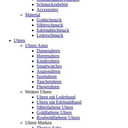
Schmuckzubehör
Accessoires
Material
Goldschmuck
Silberschmuck
Edelstahlschmuck
Lederschmuck
Uhren
Uhren Arten
Damenuhren
Herrenuhren
Kinderuhren
Smartwatches
Analoguhren
Sportuhren
Taucheruhren
Fliegeruhren
Weitere Uhren
Uhren mit Lederband
Uhren mit Edelstahlband
Silberfarbene Uhren
Goldfarbene Uhren
Roségoldfarbene Uhren
Uhren Marken
Thomas Sabo