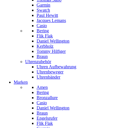
Garmin
Swatch
Paul Hewitt
Jacques Lemans
Casio
Bering
Flik Flak
Daniel Wellington
Kerbholz
Tommy Hilfiger
Braun
Uhrenzubehör
Uhren Aufbewahrung
Uhrenbeweger
Uhrenbänder
Marken
Amen
Bering
Bronzallure
Casio
Daniel Wellington
Braun
Engelsrufer
Flik Flak