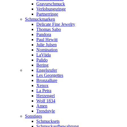
Gravurschmuck
Verlobungsringe
Partnerringe
Schmuckmarken
Delicate Fine Jewelry
Thomas Sabo
Pandora
Paul Hewitt
Julie Julsen
Nomination
LaViida
Palido
Bering
Engelsrufer
Les Georgettes
Bronzallure
Xenox
La Petra
Herzengel
Wolf 1834
Amen
Trendstyle
Sonstiges
Schmucksets
Schmuckaufbewahrung