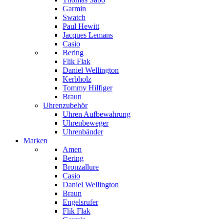
Garmin
Swatch
Paul Hewitt
Jacques Lemans
Casio
Bering
Flik Flak
Daniel Wellington
Kerbholz
Tommy Hilfiger
Braun
Uhrenzubehör
Uhren Aufbewahrung
Uhrenbeweger
Uhrenbänder
Marken
Amen
Bering
Bronzallure
Casio
Daniel Wellington
Braun
Engelsrufer
Flik Flak