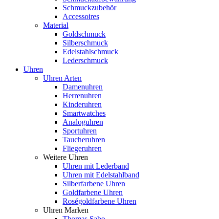
Schmuckzubehör
Accessoires
Material
Goldschmuck
Silberschmuck
Edelstahlschmuck
Lederschmuck
Uhren
Uhren Arten
Damenuhren
Herrenuhren
Kinderuhren
Smartwatches
Analoguhren
Sportuhren
Taucheruhren
Fliegeruhren
Weitere Uhren
Uhren mit Lederband
Uhren mit Edelstahlband
Silberfarbene Uhren
Goldfarbene Uhren
Roségoldfarbene Uhren
Uhren Marken
Thomas Sabo