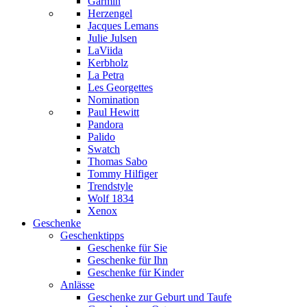
Garmin
Herzengel
Jacques Lemans
Julie Julsen
LaViida
Kerbholz
La Petra
Les Georgettes
Nomination
Paul Hewitt
Pandora
Palido
Swatch
Thomas Sabo
Tommy Hilfiger
Trendstyle
Wolf 1834
Xenox
Geschenke
Geschenktipps
Geschenke für Sie
Geschenke für Ihn
Geschenke für Kinder
Anlässe
Geschenke zur Geburt und Taufe