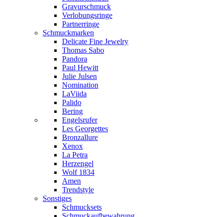
Gravurschmuck
Verlobungsringe
Partnerringe
Schmuckmarken
Delicate Fine Jewelry
Thomas Sabo
Pandora
Paul Hewitt
Julie Julsen
Nomination
LaViida
Palido
Bering
Engelsrufer
Les Georgettes
Bronzallure
Xenox
La Petra
Herzengel
Wolf 1834
Amen
Trendstyle
Sonstiges
Schmucksets
Schmuckaufbewahrung