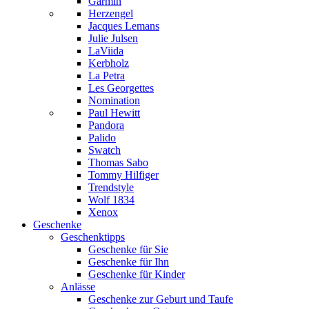
Garmin
Herzengel
Jacques Lemans
Julie Julsen
LaViida
Kerbholz
La Petra
Les Georgettes
Nomination
Paul Hewitt
Pandora
Palido
Swatch
Thomas Sabo
Tommy Hilfiger
Trendstyle
Wolf 1834
Xenox
Geschenke
Geschenktipps
Geschenke für Sie
Geschenke für Ihn
Geschenke für Kinder
Anlässe
Geschenke zur Geburt und Taufe