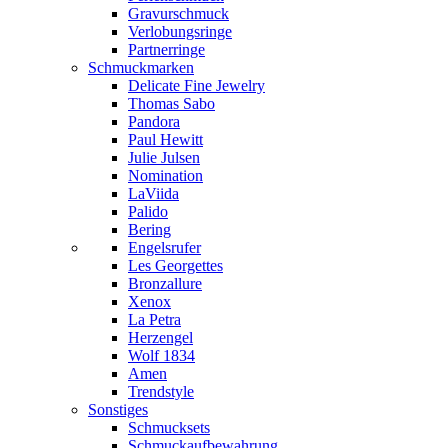
Gravurschmuck
Verlobungsringe
Partnerringe
Schmuckmarken
Delicate Fine Jewelry
Thomas Sabo
Pandora
Paul Hewitt
Julie Julsen
Nomination
LaViida
Palido
Bering
Engelsrufer
Les Georgettes
Bronzallure
Xenox
La Petra
Herzengel
Wolf 1834
Amen
Trendstyle
Sonstiges
Schmucksets
Schmuckaufbewahrung