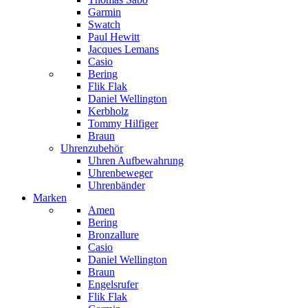
Garmin
Swatch
Paul Hewitt
Jacques Lemans
Casio
Bering
Flik Flak
Daniel Wellington
Kerbholz
Tommy Hilfiger
Braun
Uhrenzubehör
Uhren Aufbewahrung
Uhrenbeweger
Uhrenbänder
Marken
Amen
Bering
Bronzallure
Casio
Daniel Wellington
Braun
Engelsrufer
Flik Flak