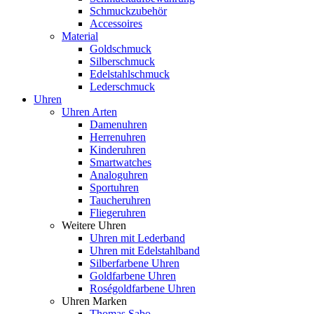
Schmuckzubehör
Accessoires
Material
Goldschmuck
Silberschmuck
Edelstahlschmuck
Lederschmuck
Uhren
Uhren Arten
Damenuhren
Herrenuhren
Kinderuhren
Smartwatches
Analoguhren
Sportuhren
Taucheruhren
Fliegeruhren
Weitere Uhren
Uhren mit Lederband
Uhren mit Edelstahlband
Silberfarbene Uhren
Goldfarbene Uhren
Roségoldfarbene Uhren
Uhren Marken
Thomas Sabo