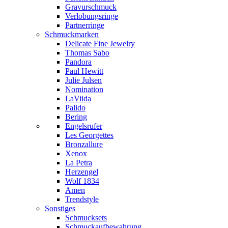
Gravurschmuck
Verlobungsringe
Partnerringe
Schmuckmarken
Delicate Fine Jewelry
Thomas Sabo
Pandora
Paul Hewitt
Julie Julsen
Nomination
LaViida
Palido
Bering
Engelsrufer
Les Georgettes
Bronzallure
Xenox
La Petra
Herzengel
Wolf 1834
Amen
Trendstyle
Sonstiges
Schmucksets
Schmuckaufbewahrung