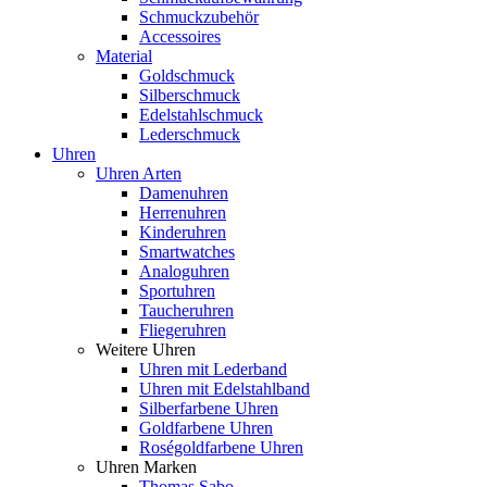
Schmuckzubehör
Accessoires
Material
Goldschmuck
Silberschmuck
Edelstahlschmuck
Lederschmuck
Uhren
Uhren Arten
Damenuhren
Herrenuhren
Kinderuhren
Smartwatches
Analoguhren
Sportuhren
Taucheruhren
Fliegeruhren
Weitere Uhren
Uhren mit Lederband
Uhren mit Edelstahlband
Silberfarbene Uhren
Goldfarbene Uhren
Roségoldfarbene Uhren
Uhren Marken
Thomas Sabo