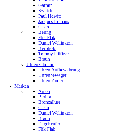
Garmin
Swatch
Paul Hewitt
Jacques Lemans
Casio
Bering
Flik Flak
Daniel Wellington
Kerbholz
Tommy Hilfiger
Braun
Uhrenzubehör
Uhren Aufbewahrung
Uhrenbeweger
Uhrenbänder
Marken
Amen
Bering
Bronzallure
Casio
Daniel Wellington
Braun
Engelsrufer
Flik Flak