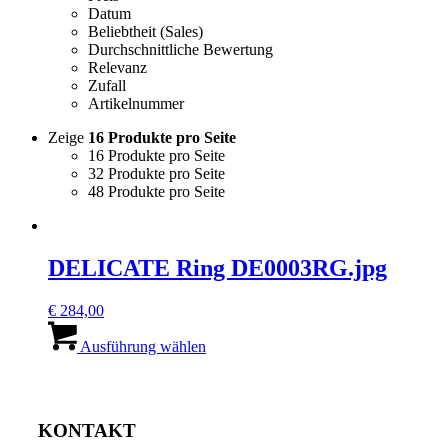
Datum
Beliebtheit (Sales)
Durchschnittliche Bewertung
Relevanz
Zufall
Artikelnummer
Zeige
16 Produkte pro Seite
16 Produkte pro Seite
32 Produkte pro Seite
48 Produkte pro Seite
DELICATE Ring DE0003RG.jpg
€
284,00
Dieses
Produkt
Ausführung wählen
weist
mehrere
Varianten
auf.
KONTAKT
Die