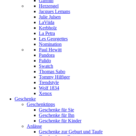
Garmin
Herzengel
Jacques Lemans
Julie Julsen
LaViida
Kerbholz
La Petra
Les Georgettes
Nomination
Paul Hewitt
Pandora
Palido
Swatch
Thomas Sabo
Tommy Hilfiger
Trendstyle
Wolf 1834
Xenox
Geschenke
Geschenktipps
Geschenke für Sie
Geschenke für Ihn
Geschenke für Kinder
Anlässe
Geschenke zur Geburt und Taufe