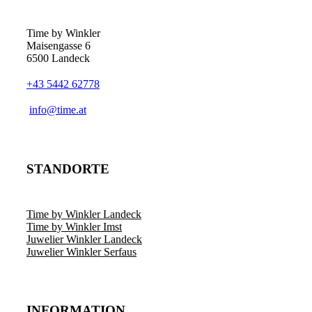
Optionen
können
auf
Time by Winkler
der
Maisengasse 6
Produktseite
6500 Landeck
gewählt
werden
+43 5442 62778
­info@time.at
STANDORTE
Time by Winkler Landeck
Time by Winkler Imst
Juwelier Winkler Landeck
Juwelier Winkler Serfaus
INFORMATION