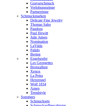
Gravurschmuck
Verlobungsringe
Partnerringe
Schmuckmarken
Delicate Fine Jewelry
Thomas Sabo
Pandora
Paul Hewitt
Julie Julsen
Nomination
LaViida
Palido
Bering
Engelsrufer
Les Georgettes
Bronzallure
Xenox
La Petra
Herzengel
Wolf 1834
Amen
Trendstyle
Sonstiges
Schmucksets
Schmuckaufbewahrung