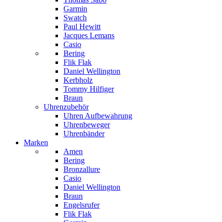
Garmin
Swatch
Paul Hewitt
Jacques Lemans
Casio
Bering
Flik Flak
Daniel Wellington
Kerbholz
Tommy Hilfiger
Braun
Uhrenzubehör
Uhren Aufbewahrung
Uhrenbeweger
Uhrenbänder
Marken
Amen
Bering
Bronzallure
Casio
Daniel Wellington
Braun
Engelsrufer
Flik Flak