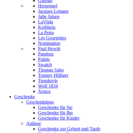
Garmin
Herzengel
Jacques Lemans
Julie Julsen
LaViida
Kerbholz
La Petra
Les Georgettes
Nomination
Paul Hewitt
Pandora
Palido
Swatch
Thomas Sabo
Tommy Hilfiger
Trendstyle
Wolf 1834
Xenox
Geschenke
Geschenktipps
Geschenke für Sie
Geschenke für Ihn
Geschenke für Kinder
Anlässe
Geschenke zur Geburt und Taufe