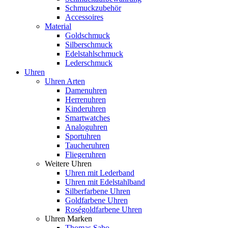
Schmuckzubehör
Accessoires
Material
Goldschmuck
Silberschmuck
Edelstahlschmuck
Lederschmuck
Uhren
Uhren Arten
Damenuhren
Herrenuhren
Kinderuhren
Smartwatches
Analoguhren
Sportuhren
Taucheruhren
Fliegeruhren
Weitere Uhren
Uhren mit Lederband
Uhren mit Edelstahlband
Silberfarbene Uhren
Goldfarbene Uhren
Roségoldfarbene Uhren
Uhren Marken
Thomas Sabo