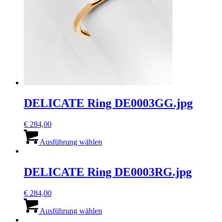
auf
der
Produktseite
gewählt
werden
DELICATE Ring DE0003GG.jpg
€
284,00
Dieses
Produkt
Ausführung wählen
weist
mehrere
Varianten
DELICATE Ring DE0003RG.jpg
auf.
Die
€
284,00
Optionen
Dieses
können
Produkt
Ausführung wählen
auf
weist
der