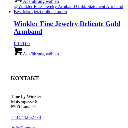
Produkt
Ausführung wählen
gewählt
weist
werden
mehrere
Varianten
auf.
Winkler Fine Jewelry Delicate Gold
Die
Armband
Optionen
können
auf
€
159,00
der
Dieses
Produktseite
Produkt
Ausführung wählen
gewählt
weist
werden
mehrere
Varianten
auf.
KONTAKT
Die
Optionen
können
auf
Time by Winkler
der
Maisengasse 6
Produktseite
6500 Landeck
gewählt
werden
+43 5442 62778
­info@time.at