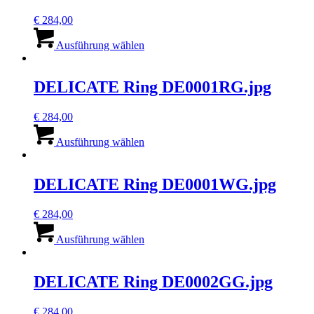
€
284,00
Dieses
Produkt
Ausführung wählen
weist
mehrere
Varianten
DELICATE Ring DE0001RG.jpg
auf.
Die
€
284,00
Optionen
Dieses
können
Produkt
Ausführung wählen
auf
weist
der
mehrere
Produktseite
Varianten
DELICATE Ring DE0001WG.jpg
gewählt
auf.
werden
Die
€
284,00
Optionen
Dieses
können
Produkt
Ausführung wählen
auf
weist
der
mehrere
Produktseite
Varianten
DELICATE Ring DE0002GG.jpg
gewählt
auf.
werden
Die
€
284,00