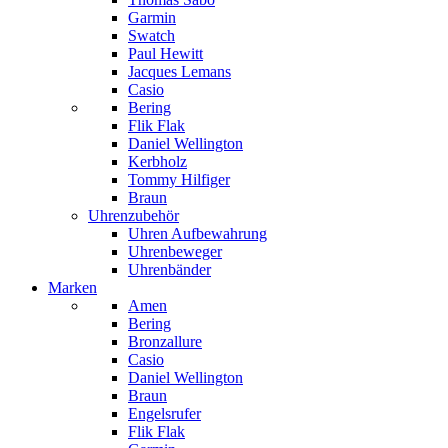
Garmin
Swatch
Paul Hewitt
Jacques Lemans
Casio
Bering
Flik Flak
Daniel Wellington
Kerbholz
Tommy Hilfiger
Braun
Uhrenzubehör
Uhren Aufbewahrung
Uhrenbeweger
Uhrenbänder
Marken
Amen
Bering
Bronzallure
Casio
Daniel Wellington
Braun
Engelsrufer
Flik Flak