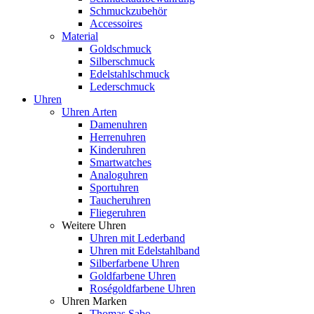
Schmuckzubehör
Accessoires
Material
Goldschmuck
Silberschmuck
Edelstahlschmuck
Lederschmuck
Uhren
Uhren Arten
Damenuhren
Herrenuhren
Kinderuhren
Smartwatches
Analoguhren
Sportuhren
Taucheruhren
Fliegeruhren
Weitere Uhren
Uhren mit Lederband
Uhren mit Edelstahlband
Silberfarbene Uhren
Goldfarbene Uhren
Roségoldfarbene Uhren
Uhren Marken
Thomas Sabo