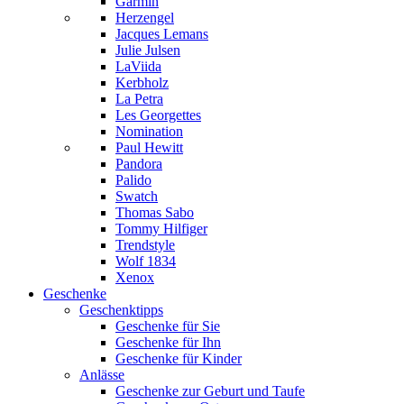
Garmin
Herzengel
Jacques Lemans
Julie Julsen
LaViida
Kerbholz
La Petra
Les Georgettes
Nomination
Paul Hewitt
Pandora
Palido
Swatch
Thomas Sabo
Tommy Hilfiger
Trendstyle
Wolf 1834
Xenox
Geschenke
Geschenktipps
Geschenke für Sie
Geschenke für Ihn
Geschenke für Kinder
Anlässe
Geschenke zur Geburt und Taufe