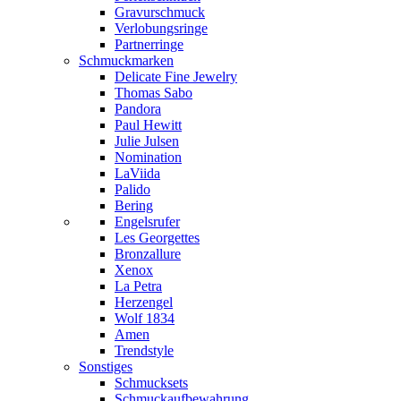
Gravurschmuck
Verlobungsringe
Partnerringe
Schmuckmarken
Delicate Fine Jewelry
Thomas Sabo
Pandora
Paul Hewitt
Julie Julsen
Nomination
LaViida
Palido
Bering
Engelsrufer
Les Georgettes
Bronzallure
Xenox
La Petra
Herzengel
Wolf 1834
Amen
Trendstyle
Sonstiges
Schmucksets
Schmuckaufbewahrung