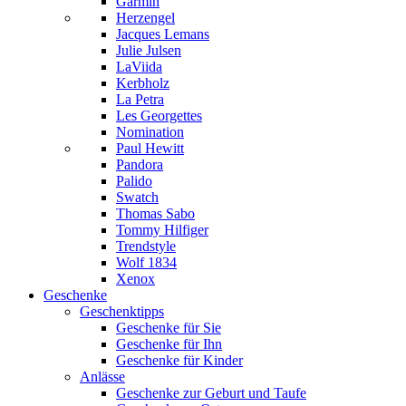
Garmin
Herzengel
Jacques Lemans
Julie Julsen
LaViida
Kerbholz
La Petra
Les Georgettes
Nomination
Paul Hewitt
Pandora
Palido
Swatch
Thomas Sabo
Tommy Hilfiger
Trendstyle
Wolf 1834
Xenox
Geschenke
Geschenktipps
Geschenke für Sie
Geschenke für Ihn
Geschenke für Kinder
Anlässe
Geschenke zur Geburt und Taufe