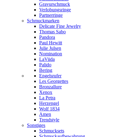
Gravurschmuck
Verlobungsringe
Partnerringe
Schmuckmarken
Delicate Fine Jewelry
Thomas Sabo
Pandora
Paul Hewitt
Julie Julsen
Nomination
LaViida
Palido
Bering
Engelsrufer
Les Georgettes
Bronzallure
Xenox
La Petra
Herzengel
Wolf 1834
Amen
Trendstyle
Sonstiges
Schmucksets
Schmuckaufbewahrung