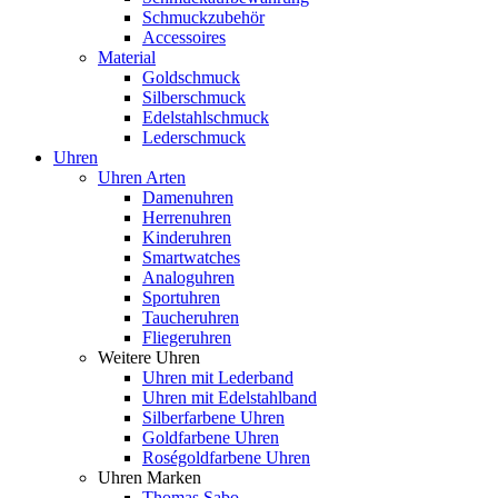
Schmuckzubehör
Accessoires
Material
Goldschmuck
Silberschmuck
Edelstahlschmuck
Lederschmuck
Uhren
Uhren Arten
Damenuhren
Herrenuhren
Kinderuhren
Smartwatches
Analoguhren
Sportuhren
Taucheruhren
Fliegeruhren
Weitere Uhren
Uhren mit Lederband
Uhren mit Edelstahlband
Silberfarbene Uhren
Goldfarbene Uhren
Roségoldfarbene Uhren
Uhren Marken
Thomas Sabo