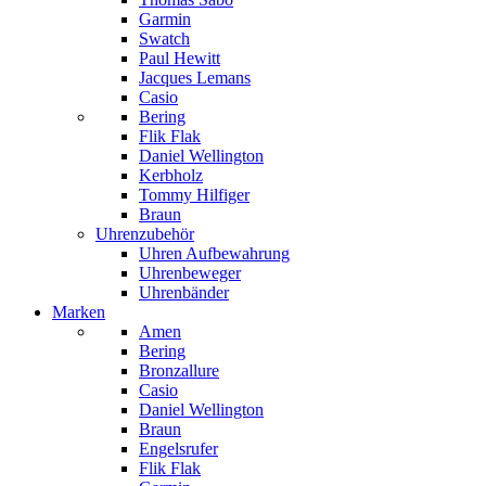
Garmin
Swatch
Paul Hewitt
Jacques Lemans
Casio
Bering
Flik Flak
Daniel Wellington
Kerbholz
Tommy Hilfiger
Braun
Uhrenzubehör
Uhren Aufbewahrung
Uhrenbeweger
Uhrenbänder
Marken
Amen
Bering
Bronzallure
Casio
Daniel Wellington
Braun
Engelsrufer
Flik Flak