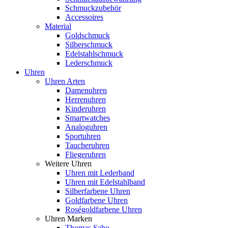
Schmuckzubehör
Accessoires
Material
Goldschmuck
Silberschmuck
Edelstahlschmuck
Lederschmuck
Uhren
Uhren Arten
Damenuhren
Herrenuhren
Kinderuhren
Smartwatches
Analoguhren
Sportuhren
Taucheruhren
Fliegeruhren
Weitere Uhren
Uhren mit Lederband
Uhren mit Edelstahlband
Silberfarbene Uhren
Goldfarbene Uhren
Roségoldfarbene Uhren
Uhren Marken
Thomas Sabo