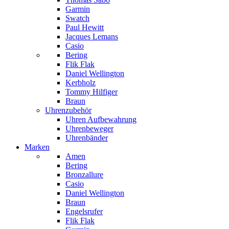
Garmin
Swatch
Paul Hewitt
Jacques Lemans
Casio
Bering
Flik Flak
Daniel Wellington
Kerbholz
Tommy Hilfiger
Braun
Uhrenzubehör
Uhren Aufbewahrung
Uhrenbeweger
Uhrenbänder
Marken
Amen
Bering
Bronzallure
Casio
Daniel Wellington
Braun
Engelsrufer
Flik Flak