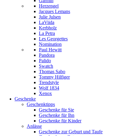
Garmin
Herzengel
Jacques Lemans
Julie Julsen
LaViida
Kerbholz
La Petra
Les Georgettes
Nomination
Paul Hewitt
Pandora
Palido
Swatch
Thomas Sabo
Tommy Hilfiger
Trendstyle
Wolf 1834
Xenox
Geschenke
Geschenktipps
Geschenke für Sie
Geschenke für Ihn
Geschenke für Kinder
Anlässe
Geschenke zur Geburt und Taufe