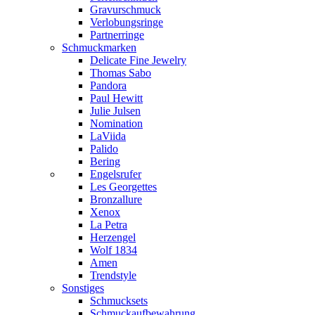
Gravurschmuck
Verlobungsringe
Partnerringe
Schmuckmarken
Delicate Fine Jewelry
Thomas Sabo
Pandora
Paul Hewitt
Julie Julsen
Nomination
LaViida
Palido
Bering
Engelsrufer
Les Georgettes
Bronzallure
Xenox
La Petra
Herzengel
Wolf 1834
Amen
Trendstyle
Sonstiges
Schmucksets
Schmuckaufbewahrung