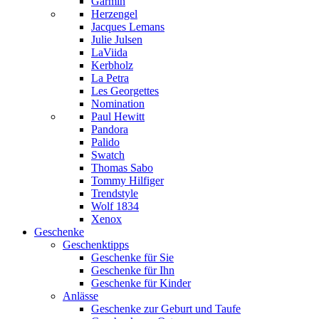
Garmin
Herzengel
Jacques Lemans
Julie Julsen
LaViida
Kerbholz
La Petra
Les Georgettes
Nomination
Paul Hewitt
Pandora
Palido
Swatch
Thomas Sabo
Tommy Hilfiger
Trendstyle
Wolf 1834
Xenox
Geschenke
Geschenktipps
Geschenke für Sie
Geschenke für Ihn
Geschenke für Kinder
Anlässe
Geschenke zur Geburt und Taufe