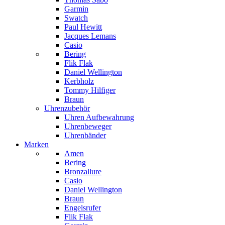
Garmin
Swatch
Paul Hewitt
Jacques Lemans
Casio
Bering
Flik Flak
Daniel Wellington
Kerbholz
Tommy Hilfiger
Braun
Uhrenzubehör
Uhren Aufbewahrung
Uhrenbeweger
Uhrenbänder
Marken
Amen
Bering
Bronzallure
Casio
Daniel Wellington
Braun
Engelsrufer
Flik Flak