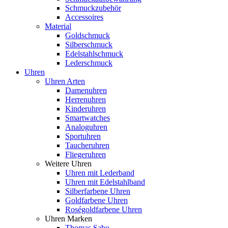
Schmuckzubehör
Accessoires
Material
Goldschmuck
Silberschmuck
Edelstahlschmuck
Lederschmuck
Uhren
Uhren Arten
Damenuhren
Herrenuhren
Kinderuhren
Smartwatches
Analoguhren
Sportuhren
Taucheruhren
Fliegeruhren
Weitere Uhren
Uhren mit Lederband
Uhren mit Edelstahlband
Silberfarbene Uhren
Goldfarbene Uhren
Roségoldfarbene Uhren
Uhren Marken
Thomas Sabo