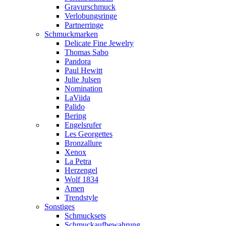
Gravurschmuck
Verlobungsringe
Partnerringe
Schmuckmarken
Delicate Fine Jewelry
Thomas Sabo
Pandora
Paul Hewitt
Julie Julsen
Nomination
LaViida
Palido
Bering
Engelsrufer
Les Georgettes
Bronzallure
Xenox
La Petra
Herzengel
Wolf 1834
Amen
Trendstyle
Sonstiges
Schmucksets
Schmuckaufbewahrung