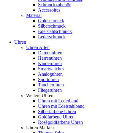
Schmuckzubehör
Accessoires
Material
Goldschmuck
Silberschmuck
Edelstahlschmuck
Lederschmuck
Uhren
Uhren Arten
Damenuhren
Herrenuhren
Kinderuhren
Smartwatches
Analoguhren
Sportuhren
Taucheruhren
Fliegeruhren
Weitere Uhren
Uhren mit Lederband
Uhren mit Edelstahlband
Silberfarbene Uhren
Goldfarbene Uhren
Roségoldfarbene Uhren
Uhren Marken
Thomas Sabo