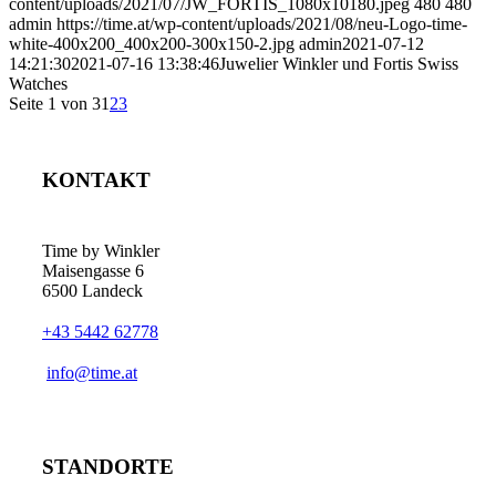
content/uploads/2021/07/JW_FORTIS_1080x10180.jpeg
480
480
admin
https://time.at/wp-content/uploads/2021/08/neu-Logo-time-
white-400x200_400x200-300x150-2.jpg
admin
2021-07-12
14:21:30
2021-07-16 13:38:46
Juwelier Winkler und Fortis Swiss
Watches
Seite 1 von 3
1
2
3
KONTAKT
Time by Winkler
Maisengasse 6
6500 Landeck
+43 5442 62778
­info@time.at
STANDORTE