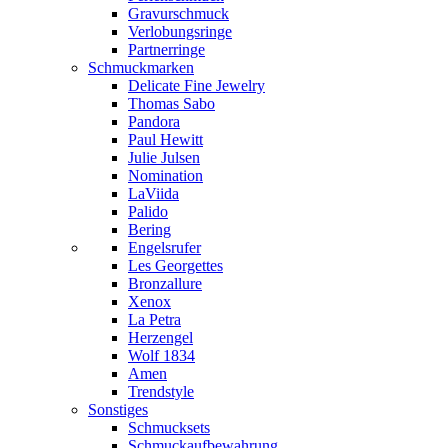
Gravurschmuck
Verlobungsringe
Partnerringe
Schmuckmarken
Delicate Fine Jewelry
Thomas Sabo
Pandora
Paul Hewitt
Julie Julsen
Nomination
LaViida
Palido
Bering
Engelsrufer
Les Georgettes
Bronzallure
Xenox
La Petra
Herzengel
Wolf 1834
Amen
Trendstyle
Sonstiges
Schmucksets
Schmuckaufbewahrung