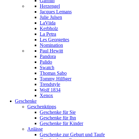
Garmin
Herzengel
Jacques Lemans
Julie Julsen
LaViida
Kerbholz
La Petra
Les Georgettes
Nomination
Paul Hewitt
Pandora
Palido
Swatch
Thomas Sabo
Tommy Hilfiger
Trendstyle
Wolf 1834
Xenox
Geschenke
Geschenktipps
Geschenke für Sie
Geschenke für Ihn
Geschenke für Kinder
Anlässe
Geschenke zur Geburt und Taufe