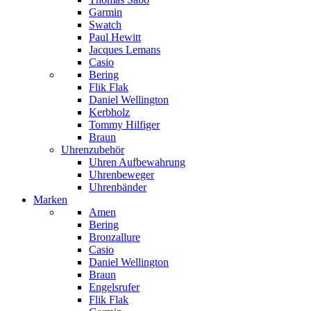
Garmin
Swatch
Paul Hewitt
Jacques Lemans
Casio
Bering
Flik Flak
Daniel Wellington
Kerbholz
Tommy Hilfiger
Braun
Uhrenzubehör
Uhren Aufbewahrung
Uhrenbeweger
Uhrenbänder
Marken
Amen
Bering
Bronzallure
Casio
Daniel Wellington
Braun
Engelsrufer
Flik Flak