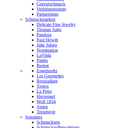
Gravurschmuck
Verlobungsringe
Partnerringe
Schmuckmarken
Delicate Fine Jewelry
Thomas Sabo
Pandora
Paul Hewitt
Julie Julsen
Nomination
LaViida
Palido
Bering
Engelsrufer
Les Georgettes
Bronzallure
Xenox
La Petra
Herzengel
Wolf 1834
Amen
Trendstyle
Sonstiges
Schmucksets
Schmuckaufbewahrung