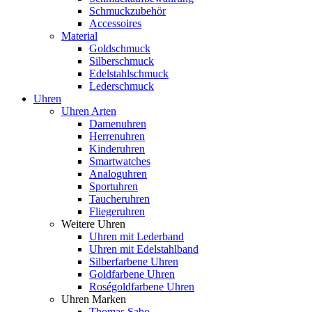
Schmuckzubehör
Accessoires
Material
Goldschmuck
Silberschmuck
Edelstahlschmuck
Lederschmuck
Uhren
Uhren Arten
Damenuhren
Herrenuhren
Kinderuhren
Smartwatches
Analoguhren
Sportuhren
Taucheruhren
Fliegeruhren
Weitere Uhren
Uhren mit Lederband
Uhren mit Edelstahlband
Silberfarbene Uhren
Goldfarbene Uhren
Roségoldfarbene Uhren
Uhren Marken
Thomas Sabo