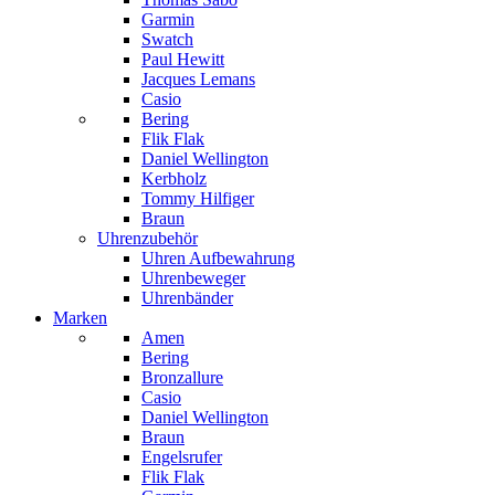
Garmin
Swatch
Paul Hewitt
Jacques Lemans
Casio
Bering
Flik Flak
Daniel Wellington
Kerbholz
Tommy Hilfiger
Braun
Uhrenzubehör
Uhren Aufbewahrung
Uhrenbeweger
Uhrenbänder
Marken
Amen
Bering
Bronzallure
Casio
Daniel Wellington
Braun
Engelsrufer
Flik Flak