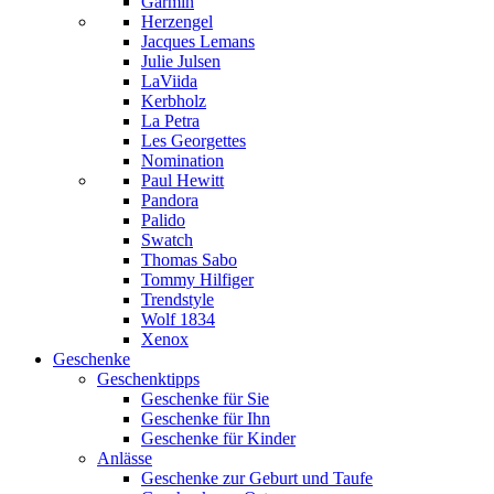
Garmin
Herzengel
Jacques Lemans
Julie Julsen
LaViida
Kerbholz
La Petra
Les Georgettes
Nomination
Paul Hewitt
Pandora
Palido
Swatch
Thomas Sabo
Tommy Hilfiger
Trendstyle
Wolf 1834
Xenox
Geschenke
Geschenktipps
Geschenke für Sie
Geschenke für Ihn
Geschenke für Kinder
Anlässe
Geschenke zur Geburt und Taufe