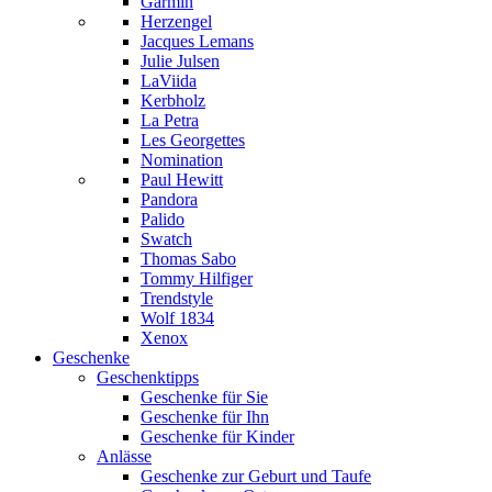
Garmin
Herzengel
Jacques Lemans
Julie Julsen
LaViida
Kerbholz
La Petra
Les Georgettes
Nomination
Paul Hewitt
Pandora
Palido
Swatch
Thomas Sabo
Tommy Hilfiger
Trendstyle
Wolf 1834
Xenox
Geschenke
Geschenktipps
Geschenke für Sie
Geschenke für Ihn
Geschenke für Kinder
Anlässe
Geschenke zur Geburt und Taufe