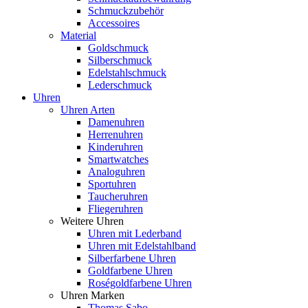
Schmuckzubehör
Accessoires
Material
Goldschmuck
Silberschmuck
Edelstahlschmuck
Lederschmuck
Uhren
Uhren Arten
Damenuhren
Herrenuhren
Kinderuhren
Smartwatches
Analoguhren
Sportuhren
Taucheruhren
Fliegeruhren
Weitere Uhren
Uhren mit Lederband
Uhren mit Edelstahlband
Silberfarbene Uhren
Goldfarbene Uhren
Roségoldfarbene Uhren
Uhren Marken
Thomas Sabo