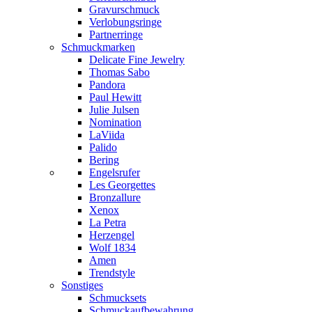
Gravurschmuck
Verlobungsringe
Partnerringe
Schmuckmarken
Delicate Fine Jewelry
Thomas Sabo
Pandora
Paul Hewitt
Julie Julsen
Nomination
LaViida
Palido
Bering
Engelsrufer
Les Georgettes
Bronzallure
Xenox
La Petra
Herzengel
Wolf 1834
Amen
Trendstyle
Sonstiges
Schmucksets
Schmuckaufbewahrung