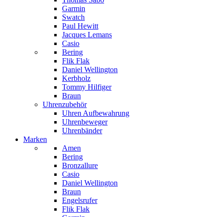
Garmin
Swatch
Paul Hewitt
Jacques Lemans
Casio
Bering
Flik Flak
Daniel Wellington
Kerbholz
Tommy Hilfiger
Braun
Uhrenzubehör
Uhren Aufbewahrung
Uhrenbeweger
Uhrenbänder
Marken
Amen
Bering
Bronzallure
Casio
Daniel Wellington
Braun
Engelsrufer
Flik Flak