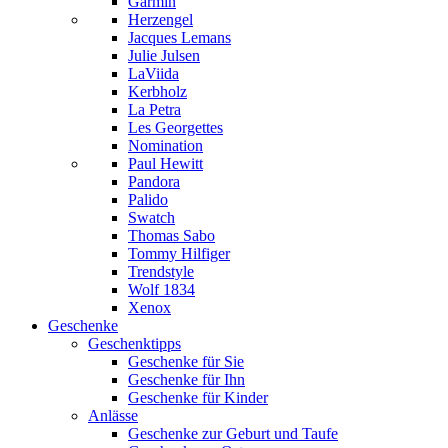
Garmin
Herzengel
Jacques Lemans
Julie Julsen
LaViida
Kerbholz
La Petra
Les Georgettes
Nomination
Paul Hewitt
Pandora
Palido
Swatch
Thomas Sabo
Tommy Hilfiger
Trendstyle
Wolf 1834
Xenox
Geschenke
Geschenktipps
Geschenke für Sie
Geschenke für Ihn
Geschenke für Kinder
Anlässe
Geschenke zur Geburt und Taufe