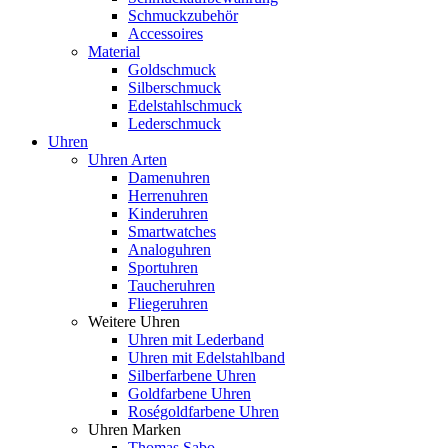
Schmuckzubehör
Accessoires
Material
Goldschmuck
Silberschmuck
Edelstahlschmuck
Lederschmuck
Uhren
Uhren Arten
Damenuhren
Herrenuhren
Kinderuhren
Smartwatches
Analoguhren
Sportuhren
Taucheruhren
Fliegeruhren
Weitere Uhren
Uhren mit Lederband
Uhren mit Edelstahlband
Silberfarbene Uhren
Goldfarbene Uhren
Roségoldfarbene Uhren
Uhren Marken
Thomas Sabo