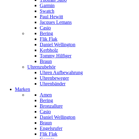
Garmin
Swatch
Paul Hewitt
Jacques Lemans
Casio
Bering
Flik Flak
Daniel Wellington
Kerbholz
Tommy Hilfiger
Braun
Uhrenzubehör
Uhren Aufbewahrung
Uhrenbeweger
Uhrenbänder
Marken
Amen
Bering
Bronzallure
Casio
Daniel Wellington
Braun
Engelsrufer
Flik Flak