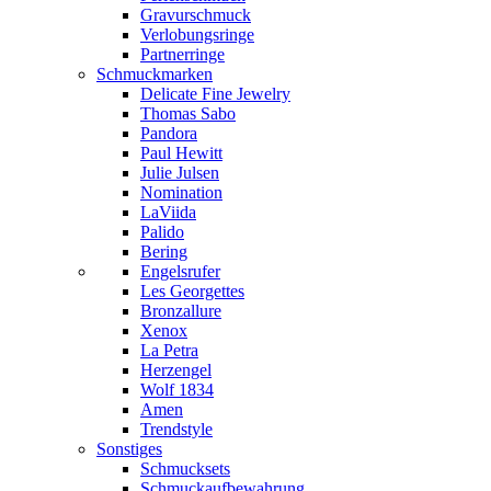
Gravurschmuck
Verlobungsringe
Partnerringe
Schmuckmarken
Delicate Fine Jewelry
Thomas Sabo
Pandora
Paul Hewitt
Julie Julsen
Nomination
LaViida
Palido
Bering
Engelsrufer
Les Georgettes
Bronzallure
Xenox
La Petra
Herzengel
Wolf 1834
Amen
Trendstyle
Sonstiges
Schmucksets
Schmuckaufbewahrung