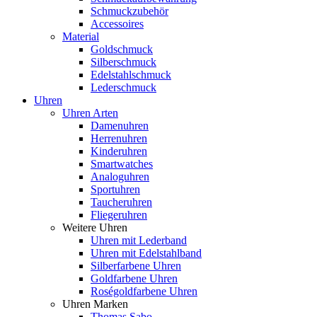
Schmuckzubehör
Accessoires
Material
Goldschmuck
Silberschmuck
Edelstahlschmuck
Lederschmuck
Uhren
Uhren Arten
Damenuhren
Herrenuhren
Kinderuhren
Smartwatches
Analoguhren
Sportuhren
Taucheruhren
Fliegeruhren
Weitere Uhren
Uhren mit Lederband
Uhren mit Edelstahlband
Silberfarbene Uhren
Goldfarbene Uhren
Roségoldfarbene Uhren
Uhren Marken
Thomas Sabo