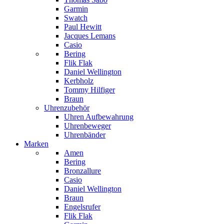
Garmin
Swatch
Paul Hewitt
Jacques Lemans
Casio
Bering
Flik Flak
Daniel Wellington
Kerbholz
Tommy Hilfiger
Braun
Uhrenzubehör
Uhren Aufbewahrung
Uhrenbeweger
Uhrenbänder
Marken
Amen
Bering
Bronzallure
Casio
Daniel Wellington
Braun
Engelsrufer
Flik Flak