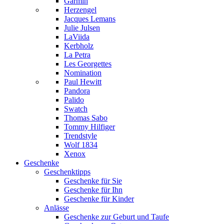
Garmin
Herzengel
Jacques Lemans
Julie Julsen
LaViida
Kerbholz
La Petra
Les Georgettes
Nomination
Paul Hewitt
Pandora
Palido
Swatch
Thomas Sabo
Tommy Hilfiger
Trendstyle
Wolf 1834
Xenox
Geschenke
Geschenktipps
Geschenke für Sie
Geschenke für Ihn
Geschenke für Kinder
Anlässe
Geschenke zur Geburt und Taufe