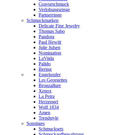
Gravurschmuck
Verlobungsringe
Partnerringe
Schmuckmarken
Delicate Fine Jewelry
Thomas Sabo
Pandora
Paul Hewitt
Julie Julsen
Nomination
LaViida
Palido
Bering
Engelsrufer
Les Georgettes
Bronzallure
Xenox
La Petra
Herzengel
Wolf 1834
Amen
Trendstyle
Sonstiges
Schmucksets
Schmuckaufbewahrung