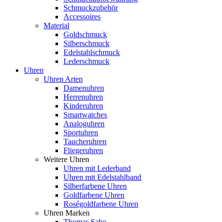
Schmuckzubehör
Accessoires
Material
Goldschmuck
Silberschmuck
Edelstahlschmuck
Lederschmuck
Uhren
Uhren Arten
Damenuhren
Herrenuhren
Kinderuhren
Smartwatches
Analoguhren
Sportuhren
Taucheruhren
Fliegeruhren
Weitere Uhren
Uhren mit Lederband
Uhren mit Edelstahlband
Silberfarbene Uhren
Goldfarbene Uhren
Roségoldfarbene Uhren
Uhren Marken
Thomas Sabo