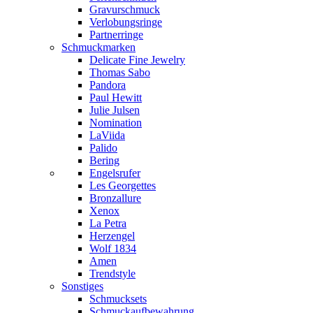
Gravurschmuck
Verlobungsringe
Partnerringe
Schmuckmarken
Delicate Fine Jewelry
Thomas Sabo
Pandora
Paul Hewitt
Julie Julsen
Nomination
LaViida
Palido
Bering
Engelsrufer
Les Georgettes
Bronzallure
Xenox
La Petra
Herzengel
Wolf 1834
Amen
Trendstyle
Sonstiges
Schmucksets
Schmuckaufbewahrung