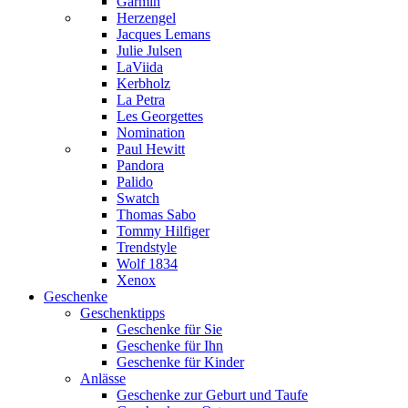
Garmin
Herzengel
Jacques Lemans
Julie Julsen
LaViida
Kerbholz
La Petra
Les Georgettes
Nomination
Paul Hewitt
Pandora
Palido
Swatch
Thomas Sabo
Tommy Hilfiger
Trendstyle
Wolf 1834
Xenox
Geschenke
Geschenktipps
Geschenke für Sie
Geschenke für Ihn
Geschenke für Kinder
Anlässe
Geschenke zur Geburt und Taufe