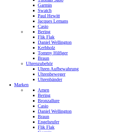
Garmin
Swatch
Paul Hewitt
Jacques Lemans
Casio
Bering
Flik Flak
Daniel Wellington
Kerbholz
Tommy Hilfiger
Braun
Uhrenzubehör
Uhren Aufbewahrung
Uhrenbeweger
Uhrenbänder
Marken
Amen
Bering
Bronzallure
Casio
Daniel Wellington
Braun
Engelsrufer
Flik Flak