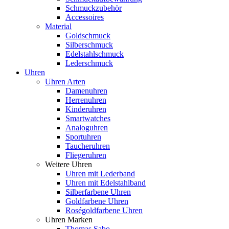
Schmuckzubehör
Accessoires
Material
Goldschmuck
Silberschmuck
Edelstahlschmuck
Lederschmuck
Uhren
Uhren Arten
Damenuhren
Herrenuhren
Kinderuhren
Smartwatches
Analoguhren
Sportuhren
Taucheruhren
Fliegeruhren
Weitere Uhren
Uhren mit Lederband
Uhren mit Edelstahlband
Silberfarbene Uhren
Goldfarbene Uhren
Roségoldfarbene Uhren
Uhren Marken
Thomas Sabo