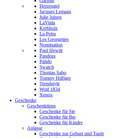
Garmin
Herzengel
Jacques Lemans
Julie Julsen
LaViida
Kerbholz
La Petra
Les Georgettes
Nomination
Paul Hewitt
Pandora
Palido
Swatch
Thomas Sabo
Tommy Hilfiger
Trendstyle
Wolf 1834
Xenox
Geschenke
Geschenktipps
Geschenke für Sie
Geschenke für Ihn
Geschenke für Kinder
Anlässe
Geschenke zur Geburt und Taufe