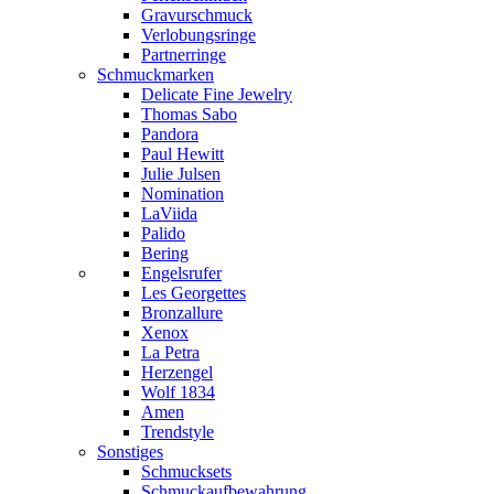
Gravurschmuck
Verlobungsringe
Partnerringe
Schmuckmarken
Delicate Fine Jewelry
Thomas Sabo
Pandora
Paul Hewitt
Julie Julsen
Nomination
LaViida
Palido
Bering
Engelsrufer
Les Georgettes
Bronzallure
Xenox
La Petra
Herzengel
Wolf 1834
Amen
Trendstyle
Sonstiges
Schmucksets
Schmuckaufbewahrung