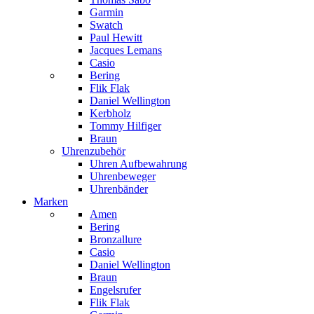
Garmin
Swatch
Paul Hewitt
Jacques Lemans
Casio
Bering
Flik Flak
Daniel Wellington
Kerbholz
Tommy Hilfiger
Braun
Uhrenzubehör
Uhren Aufbewahrung
Uhrenbeweger
Uhrenbänder
Marken
Amen
Bering
Bronzallure
Casio
Daniel Wellington
Braun
Engelsrufer
Flik Flak