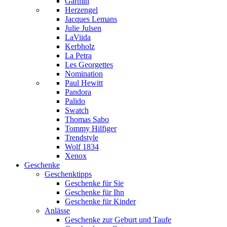
Garmin
Herzengel
Jacques Lemans
Julie Julsen
LaViida
Kerbholz
La Petra
Les Georgettes
Nomination
Paul Hewitt
Pandora
Palido
Swatch
Thomas Sabo
Tommy Hilfiger
Trendstyle
Wolf 1834
Xenox
Geschenke
Geschenktipps
Geschenke für Sie
Geschenke für Ihn
Geschenke für Kinder
Anlässe
Geschenke zur Geburt und Taufe