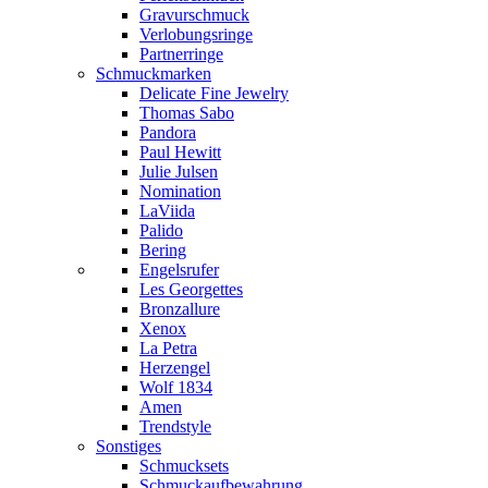
Gravurschmuck
Verlobungsringe
Partnerringe
Schmuckmarken
Delicate Fine Jewelry
Thomas Sabo
Pandora
Paul Hewitt
Julie Julsen
Nomination
LaViida
Palido
Bering
Engelsrufer
Les Georgettes
Bronzallure
Xenox
La Petra
Herzengel
Wolf 1834
Amen
Trendstyle
Sonstiges
Schmucksets
Schmuckaufbewahrung