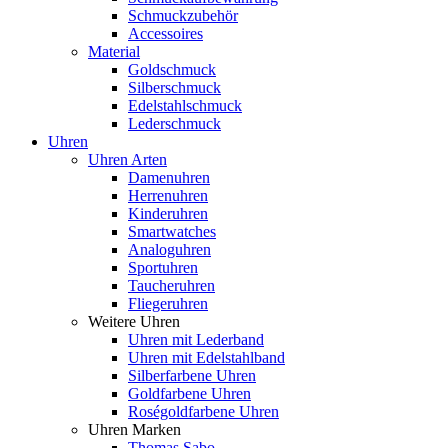
Schmuckzubehör
Accessoires
Material
Goldschmuck
Silberschmuck
Edelstahlschmuck
Lederschmuck
Uhren
Uhren Arten
Damenuhren
Herrenuhren
Kinderuhren
Smartwatches
Analoguhren
Sportuhren
Taucheruhren
Fliegeruhren
Weitere Uhren
Uhren mit Lederband
Uhren mit Edelstahlband
Silberfarbene Uhren
Goldfarbene Uhren
Roségoldfarbene Uhren
Uhren Marken
Thomas Sabo