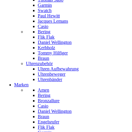
Garmin
Swatch
Paul Hewitt
Jacques Lemans
Casio
Bering
Flik Flak
Daniel Wellington
Kerbholz
Tommy Hilfiger
Braun
Uhrenzubehör
Uhren Aufbewahrung
Uhrenbeweger
Uhrenbänder
Marken
Amen
Bering
Bronzallure
Casio
Daniel Wellington
Braun
Engelsrufer
Flik Flak