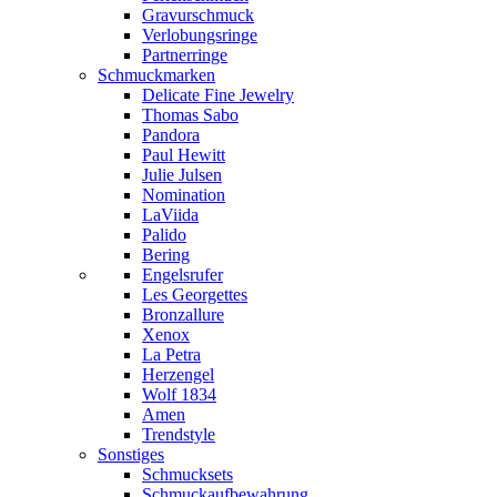
Gravurschmuck
Verlobungsringe
Partnerringe
Schmuckmarken
Delicate Fine Jewelry
Thomas Sabo
Pandora
Paul Hewitt
Julie Julsen
Nomination
LaViida
Palido
Bering
Engelsrufer
Les Georgettes
Bronzallure
Xenox
La Petra
Herzengel
Wolf 1834
Amen
Trendstyle
Sonstiges
Schmucksets
Schmuckaufbewahrung