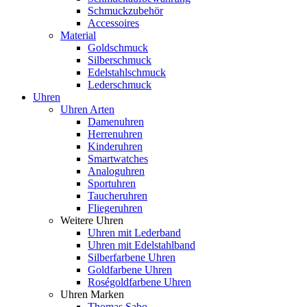
Schmuckzubehör
Accessoires
Material
Goldschmuck
Silberschmuck
Edelstahlschmuck
Lederschmuck
Uhren
Uhren Arten
Damenuhren
Herrenuhren
Kinderuhren
Smartwatches
Analoguhren
Sportuhren
Taucheruhren
Fliegeruhren
Weitere Uhren
Uhren mit Lederband
Uhren mit Edelstahlband
Silberfarbene Uhren
Goldfarbene Uhren
Roségoldfarbene Uhren
Uhren Marken
Thomas Sabo