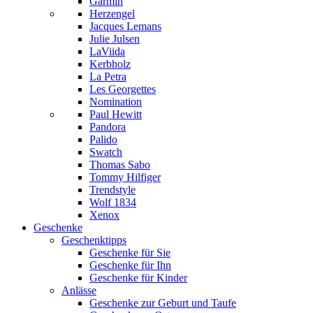
Garmin
Herzengel
Jacques Lemans
Julie Julsen
LaViida
Kerbholz
La Petra
Les Georgettes
Nomination
Paul Hewitt
Pandora
Palido
Swatch
Thomas Sabo
Tommy Hilfiger
Trendstyle
Wolf 1834
Xenox
Geschenke
Geschenktipps
Geschenke für Sie
Geschenke für Ihn
Geschenke für Kinder
Anlässe
Geschenke zur Geburt und Taufe