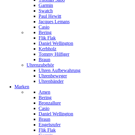
Garmin
Swatch
Paul Hewitt
Jacques Lemans
Casio
Bering
Flik Flak
Daniel Wellington
Kerbholz
Tommy Hilfiger
Braun
Uhrenzubehör
Uhren Aufbewahrung
Uhrenbeweger
Uhrenbänder
Marken
Amen
Bering
Bronzallure
Casio
Daniel Wellington
Braun
Engelsrufer
Flik Flak