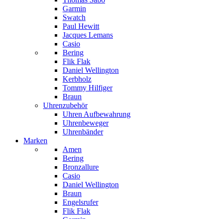
Garmin
Swatch
Paul Hewitt
Jacques Lemans
Casio
Bering
Flik Flak
Daniel Wellington
Kerbholz
Tommy Hilfiger
Braun
Uhrenzubehör
Uhren Aufbewahrung
Uhrenbeweger
Uhrenbänder
Marken
Amen
Bering
Bronzallure
Casio
Daniel Wellington
Braun
Engelsrufer
Flik Flak