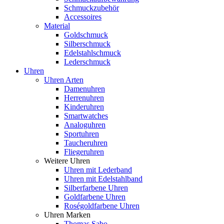
Schmuckzubehör
Accessoires
Material
Goldschmuck
Silberschmuck
Edelstahlschmuck
Lederschmuck
Uhren
Uhren Arten
Damenuhren
Herrenuhren
Kinderuhren
Smartwatches
Analoguhren
Sportuhren
Taucheruhren
Fliegeruhren
Weitere Uhren
Uhren mit Lederband
Uhren mit Edelstahlband
Silberfarbene Uhren
Goldfarbene Uhren
Roségoldfarbene Uhren
Uhren Marken
Thomas Sabo