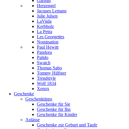
Garmin
Herzengel
Jacques Lemans
Julie Julsen
LaViida
Kerbholz
La Petra
Les Georgettes
Nomination
Paul Hewitt
Pandora
Palido
Swatch
Thomas Sabo
Tommy Hilfiger
Trendstyle
Wolf 1834
Xenox
Geschenke
Geschenktipps
Geschenke für Sie
Geschenke für Ihn
Geschenke für Kinder
Anlässe
Geschenke zur Geburt und Taufe