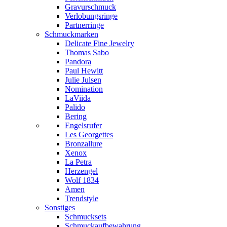
Gravurschmuck
Verlobungsringe
Partnerringe
Schmuckmarken
Delicate Fine Jewelry
Thomas Sabo
Pandora
Paul Hewitt
Julie Julsen
Nomination
LaViida
Palido
Bering
Engelsrufer
Les Georgettes
Bronzallure
Xenox
La Petra
Herzengel
Wolf 1834
Amen
Trendstyle
Sonstiges
Schmucksets
Schmuckaufbewahrung