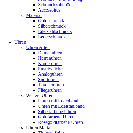
Schmuckzubehör
Accessoires
Material
Goldschmuck
Silberschmuck
Edelstahlschmuck
Lederschmuck
Uhren
Uhren Arten
Damenuhren
Herrenuhren
Kinderuhren
Smartwatches
Analoguhren
Sportuhren
Taucheruhren
Fliegeruhren
Weitere Uhren
Uhren mit Lederband
Uhren mit Edelstahlband
Silberfarbene Uhren
Goldfarbene Uhren
Roségoldfarbene Uhren
Uhren Marken
Thomas Sabo