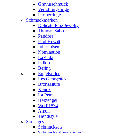
Gravurschmuck
Verlobungsringe
Partnerringe
Schmuckmarken
Delicate Fine Jewelry
Thomas Sabo
Pandora
Paul Hewitt
Julie Julsen
Nomination
LaViida
Palido
Bering
Engelsrufer
Les Georgettes
Bronzallure
Xenox
La Petra
Herzengel
Wolf 1834
Amen
Trendstyle
Sonstiges
Schmucksets
Schmuckaufbewahrung