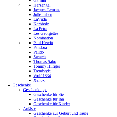
Garmin
Herzengel
Jacques Lemans
Julie Julsen
LaViida
Kerbholz
La Petra
Les Georgettes
Nomination
Paul Hewitt
Pandora
Palido
Swatch
Thomas Sabo
Tommy Hilfiger
Trendstyle
Wolf 1834
Xenox
Geschenke
Geschenktipps
Geschenke für Sie
Geschenke für Ihn
Geschenke für Kinder
Anlässe
Geschenke zur Geburt und Taufe