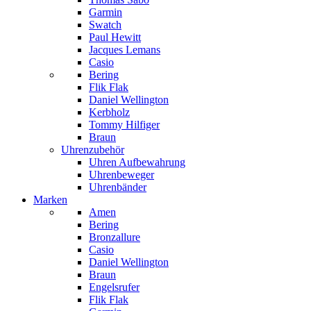
Garmin
Swatch
Paul Hewitt
Jacques Lemans
Casio
Bering
Flik Flak
Daniel Wellington
Kerbholz
Tommy Hilfiger
Braun
Uhrenzubehör
Uhren Aufbewahrung
Uhrenbeweger
Uhrenbänder
Marken
Amen
Bering
Bronzallure
Casio
Daniel Wellington
Braun
Engelsrufer
Flik Flak