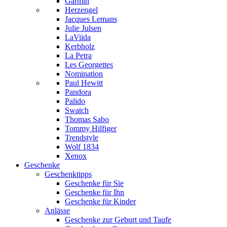
Garmin
Herzengel
Jacques Lemans
Julie Julsen
LaViida
Kerbholz
La Petra
Les Georgettes
Nomination
Paul Hewitt
Pandora
Palido
Swatch
Thomas Sabo
Tommy Hilfiger
Trendstyle
Wolf 1834
Xenox
Geschenke
Geschenktipps
Geschenke für Sie
Geschenke für Ihn
Geschenke für Kinder
Anlässe
Geschenke zur Geburt und Taufe