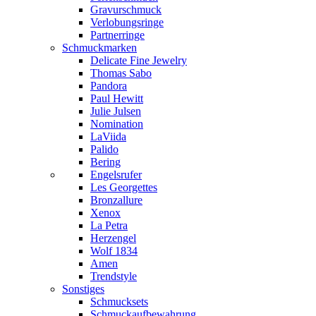
Gravurschmuck
Verlobungsringe
Partnerringe
Schmuckmarken
Delicate Fine Jewelry
Thomas Sabo
Pandora
Paul Hewitt
Julie Julsen
Nomination
LaViida
Palido
Bering
Engelsrufer
Les Georgettes
Bronzallure
Xenox
La Petra
Herzengel
Wolf 1834
Amen
Trendstyle
Sonstiges
Schmucksets
Schmuckaufbewahrung