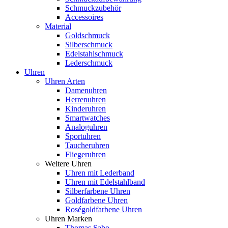
Schmuckzubehör
Accessoires
Material
Goldschmuck
Silberschmuck
Edelstahlschmuck
Lederschmuck
Uhren
Uhren Arten
Damenuhren
Herrenuhren
Kinderuhren
Smartwatches
Analoguhren
Sportuhren
Taucheruhren
Fliegeruhren
Weitere Uhren
Uhren mit Lederband
Uhren mit Edelstahlband
Silberfarbene Uhren
Goldfarbene Uhren
Roségoldfarbene Uhren
Uhren Marken
Thomas Sabo