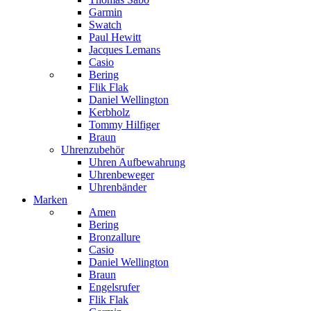
Garmin
Swatch
Paul Hewitt
Jacques Lemans
Casio
Bering
Flik Flak
Daniel Wellington
Kerbholz
Tommy Hilfiger
Braun
Uhrenzubehör
Uhren Aufbewahrung
Uhrenbeweger
Uhrenbänder
Marken
Amen
Bering
Bronzallure
Casio
Daniel Wellington
Braun
Engelsrufer
Flik Flak