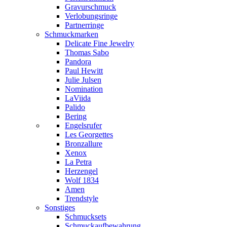
Gravurschmuck
Verlobungsringe
Partnerringe
Schmuckmarken
Delicate Fine Jewelry
Thomas Sabo
Pandora
Paul Hewitt
Julie Julsen
Nomination
LaViida
Palido
Bering
Engelsrufer
Les Georgettes
Bronzallure
Xenox
La Petra
Herzengel
Wolf 1834
Amen
Trendstyle
Sonstiges
Schmucksets
Schmuckaufbewahrung