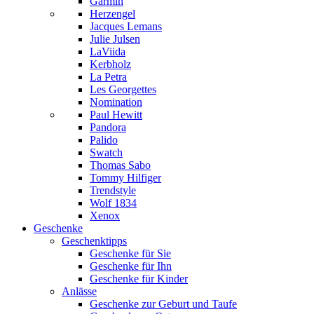
Garmin
Herzengel
Jacques Lemans
Julie Julsen
LaViida
Kerbholz
La Petra
Les Georgettes
Nomination
Paul Hewitt
Pandora
Palido
Swatch
Thomas Sabo
Tommy Hilfiger
Trendstyle
Wolf 1834
Xenox
Geschenke
Geschenktipps
Geschenke für Sie
Geschenke für Ihn
Geschenke für Kinder
Anlässe
Geschenke zur Geburt und Taufe