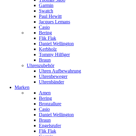
Garmin
Swatch
Paul Hewitt
Jacques Lemans
Casio
Bering
Flik Flak
Daniel Wellington
Kerbholz
Tommy Hilfiger
Braun
Uhrenzubehör
Uhren Aufbewahrung
Uhrenbeweger
Uhrenbänder
Marken
Amen
Bering
Bronzallure
Casio
Daniel Wellington
Braun
Engelsrufer
Flik Flak