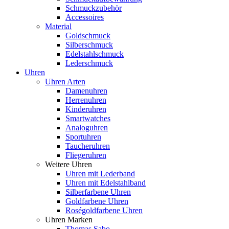
Schmuckzubehör
Accessoires
Material
Goldschmuck
Silberschmuck
Edelstahlschmuck
Lederschmuck
Uhren
Uhren Arten
Damenuhren
Herrenuhren
Kinderuhren
Smartwatches
Analoguhren
Sportuhren
Taucheruhren
Fliegeruhren
Weitere Uhren
Uhren mit Lederband
Uhren mit Edelstahlband
Silberfarbene Uhren
Goldfarbene Uhren
Roségoldfarbene Uhren
Uhren Marken
Thomas Sabo