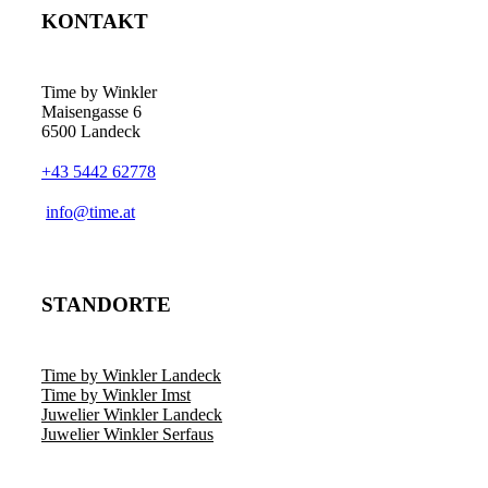
auf.
KONTAKT
Die
Optionen
können
auf
Time by Winkler
der
Maisengasse 6
Produktseite
6500 Landeck
gewählt
werden
+43 5442 62778
­info@time.at
STANDORTE
Time by Winkler Landeck
Time by Winkler Imst
Juwelier Winkler Landeck
Juwelier Winkler Serfaus