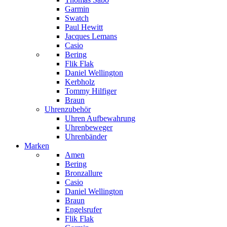
Garmin
Swatch
Paul Hewitt
Jacques Lemans
Casio
Bering
Flik Flak
Daniel Wellington
Kerbholz
Tommy Hilfiger
Braun
Uhrenzubehör
Uhren Aufbewahrung
Uhrenbeweger
Uhrenbänder
Marken
Amen
Bering
Bronzallure
Casio
Daniel Wellington
Braun
Engelsrufer
Flik Flak