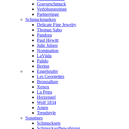
Gravurschmuck
Verlobungsringe
Partnerringe
Schmuckmarken
Delicate Fine Jewelry
Thomas Sabo
Pandora
Paul Hewitt
Julie Julsen
Nomination
LaViida
Palido
Bering
Engelsrufer
Les Georgettes
Bronzallure
Xenox
La Petra
Herzengel
Wolf 1834
Amen
Trendstyle
Sonstiges
Schmucksets
Schmuckaufbewahrung