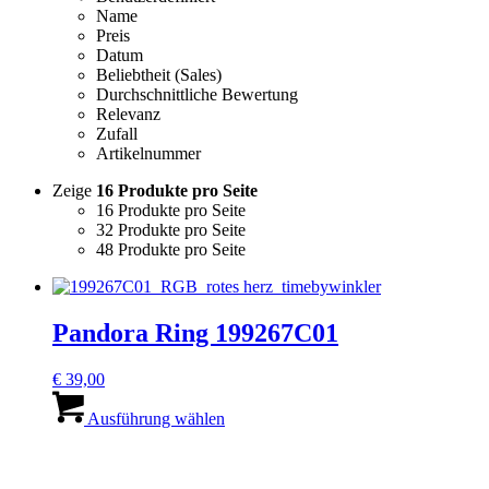
Name
Preis
Datum
Beliebtheit (Sales)
Durchschnittliche Bewertung
Relevanz
Zufall
Artikelnummer
Zeige
16 Produkte pro Seite
16 Produkte pro Seite
32 Produkte pro Seite
48 Produkte pro Seite
Pandora Ring 199267C01
€
39,00
Dieses
Produkt
Ausführung wählen
weist
mehrere
Varianten