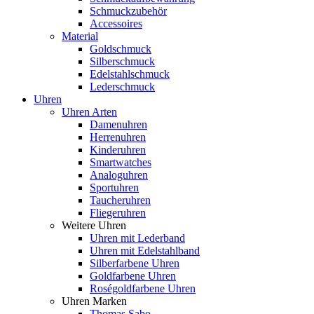
Schmuckzubehör
Accessoires
Material
Goldschmuck
Silberschmuck
Edelstahlschmuck
Lederschmuck
Uhren
Uhren Arten
Damenuhren
Herrenuhren
Kinderuhren
Smartwatches
Analoguhren
Sportuhren
Taucheruhren
Fliegeruhren
Weitere Uhren
Uhren mit Lederband
Uhren mit Edelstahlband
Silberfarbene Uhren
Goldfarbene Uhren
Roségoldfarbene Uhren
Uhren Marken
Thomas Sabo