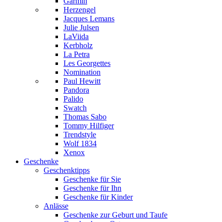
Garmin
Herzengel
Jacques Lemans
Julie Julsen
LaViida
Kerbholz
La Petra
Les Georgettes
Nomination
Paul Hewitt
Pandora
Palido
Swatch
Thomas Sabo
Tommy Hilfiger
Trendstyle
Wolf 1834
Xenox
Geschenke
Geschenktipps
Geschenke für Sie
Geschenke für Ihn
Geschenke für Kinder
Anlässe
Geschenke zur Geburt und Taufe