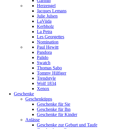
Garmin
Herzengel
Jacques Lemans
Julie Julsen
LaViida
Kerbholz
La Petra
Les Georgettes
Nomination
Paul Hewitt
Pandora
Palido
Swatch
Thomas Sabo
Tommy Hilfiger
Trendstyle
Wolf 1834
Xenox
Geschenke
Geschenktipps
Geschenke für Sie
Geschenke für Ihn
Geschenke für Kinder
Anlässe
Geschenke zur Geburt und Taufe