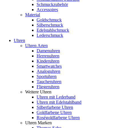
Schmuckzubehör
Accessoires
Material
Goldschmuck
Silberschmuck
Edelstahlschmuck
Lederschmuck
Uhren
Uhren Arten
Damenuhren
Herrenuhren
Kinderuhren
Smartwatches
Analoguhren
Sportuhren
Taucheruhren
Fliegeruhren
Weitere Uhren
Uhren mit Lederband
Uhren mit Edelstahlband
Silberfarbene Uhren
Goldfarbene Uhren
Roségoldfarbene Uhren
Uhren Marken
Thomas Sabo