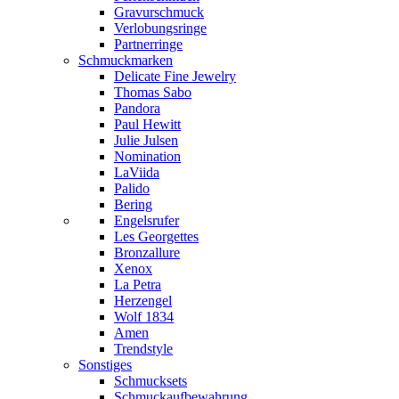
Gravurschmuck
Verlobungsringe
Partnerringe
Schmuckmarken
Delicate Fine Jewelry
Thomas Sabo
Pandora
Paul Hewitt
Julie Julsen
Nomination
LaViida
Palido
Bering
Engelsrufer
Les Georgettes
Bronzallure
Xenox
La Petra
Herzengel
Wolf 1834
Amen
Trendstyle
Sonstiges
Schmucksets
Schmuckaufbewahrung