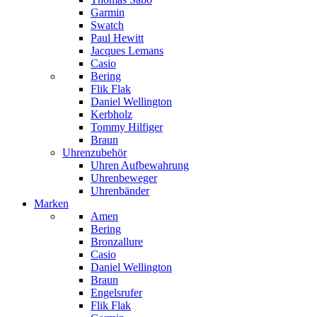
Garmin
Swatch
Paul Hewitt
Jacques Lemans
Casio
Bering
Flik Flak
Daniel Wellington
Kerbholz
Tommy Hilfiger
Braun
Uhrenzubehör
Uhren Aufbewahrung
Uhrenbeweger
Uhrenbänder
Marken
Amen
Bering
Bronzallure
Casio
Daniel Wellington
Braun
Engelsrufer
Flik Flak