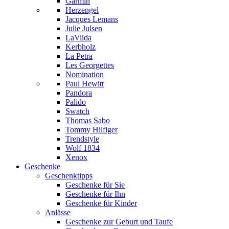
Garmin
Herzengel
Jacques Lemans
Julie Julsen
LaViida
Kerbholz
La Petra
Les Georgettes
Nomination
Paul Hewitt
Pandora
Palido
Swatch
Thomas Sabo
Tommy Hilfiger
Trendstyle
Wolf 1834
Xenox
Geschenke
Geschenktipps
Geschenke für Sie
Geschenke für Ihn
Geschenke für Kinder
Anlässe
Geschenke zur Geburt und Taufe