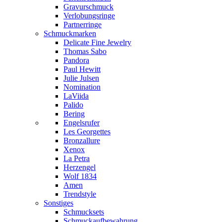
Gravurschmuck
Verlobungsringe
Partnerringe
Schmuckmarken
Delicate Fine Jewelry
Thomas Sabo
Pandora
Paul Hewitt
Julie Julsen
Nomination
LaViida
Palido
Bering
Engelsrufer
Les Georgettes
Bronzallure
Xenox
La Petra
Herzengel
Wolf 1834
Amen
Trendstyle
Sonstiges
Schmucksets
Schmuckaufbewahrung