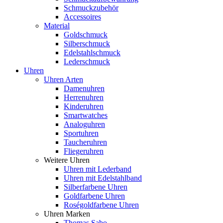
Schmuckzubehör
Accessoires
Material
Goldschmuck
Silberschmuck
Edelstahlschmuck
Lederschmuck
Uhren
Uhren Arten
Damenuhren
Herrenuhren
Kinderuhren
Smartwatches
Analoguhren
Sportuhren
Taucheruhren
Fliegeruhren
Weitere Uhren
Uhren mit Lederband
Uhren mit Edelstahlband
Silberfarbene Uhren
Goldfarbene Uhren
Roségoldfarbene Uhren
Uhren Marken
Thomas Sabo