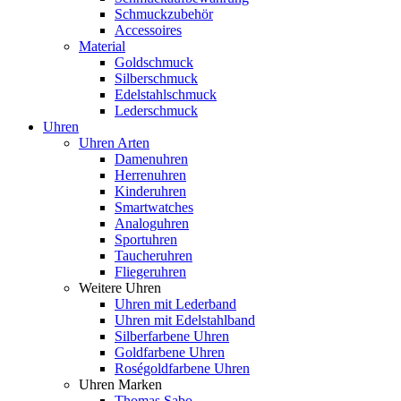
Schmuckzubehör
Accessoires
Material
Goldschmuck
Silberschmuck
Edelstahlschmuck
Lederschmuck
Uhren
Uhren Arten
Damenuhren
Herrenuhren
Kinderuhren
Smartwatches
Analoguhren
Sportuhren
Taucheruhren
Fliegeruhren
Weitere Uhren
Uhren mit Lederband
Uhren mit Edelstahlband
Silberfarbene Uhren
Goldfarbene Uhren
Roségoldfarbene Uhren
Uhren Marken
Thomas Sabo