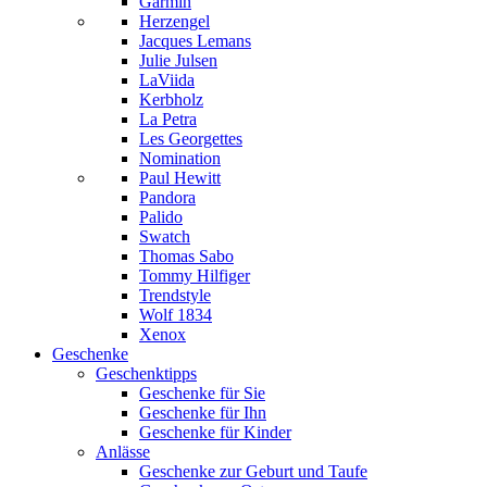
Garmin
Herzengel
Jacques Lemans
Julie Julsen
LaViida
Kerbholz
La Petra
Les Georgettes
Nomination
Paul Hewitt
Pandora
Palido
Swatch
Thomas Sabo
Tommy Hilfiger
Trendstyle
Wolf 1834
Xenox
Geschenke
Geschenktipps
Geschenke für Sie
Geschenke für Ihn
Geschenke für Kinder
Anlässe
Geschenke zur Geburt und Taufe