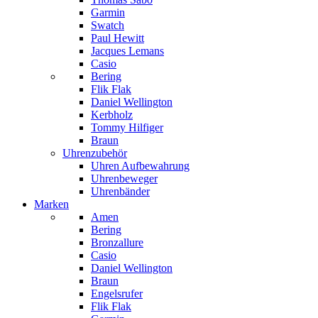
Garmin
Swatch
Paul Hewitt
Jacques Lemans
Casio
Bering
Flik Flak
Daniel Wellington
Kerbholz
Tommy Hilfiger
Braun
Uhrenzubehör
Uhren Aufbewahrung
Uhrenbeweger
Uhrenbänder
Marken
Amen
Bering
Bronzallure
Casio
Daniel Wellington
Braun
Engelsrufer
Flik Flak