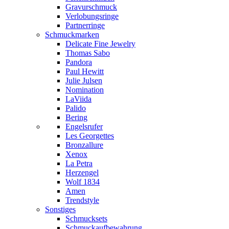
Gravurschmuck
Verlobungsringe
Partnerringe
Schmuckmarken
Delicate Fine Jewelry
Thomas Sabo
Pandora
Paul Hewitt
Julie Julsen
Nomination
LaViida
Palido
Bering
Engelsrufer
Les Georgettes
Bronzallure
Xenox
La Petra
Herzengel
Wolf 1834
Amen
Trendstyle
Sonstiges
Schmucksets
Schmuckaufbewahrung