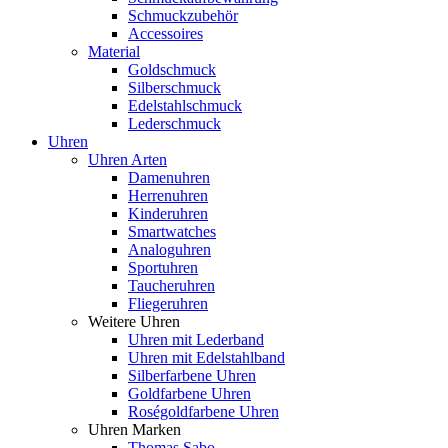
Schmuckzubehör
Accessoires
Material
Goldschmuck
Silberschmuck
Edelstahlschmuck
Lederschmuck
Uhren
Uhren Arten
Damenuhren
Herrenuhren
Kinderuhren
Smartwatches
Analoguhren
Sportuhren
Taucheruhren
Fliegeruhren
Weitere Uhren
Uhren mit Lederband
Uhren mit Edelstahlband
Silberfarbene Uhren
Goldfarbene Uhren
Roségoldfarbene Uhren
Uhren Marken
Thomas Sabo