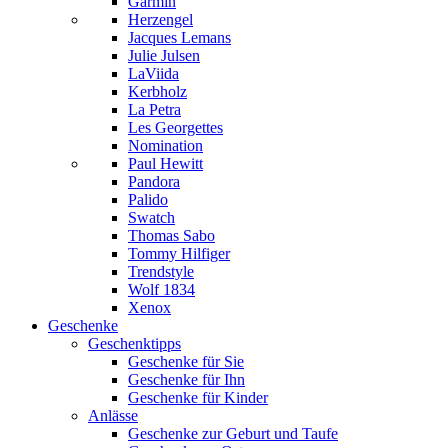
Garmin
Herzengel
Jacques Lemans
Julie Julsen
LaViida
Kerbholz
La Petra
Les Georgettes
Nomination
Paul Hewitt
Pandora
Palido
Swatch
Thomas Sabo
Tommy Hilfiger
Trendstyle
Wolf 1834
Xenox
Geschenke
Geschenktipps
Geschenke für Sie
Geschenke für Ihn
Geschenke für Kinder
Anlässe
Geschenke zur Geburt und Taufe