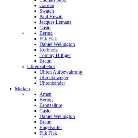
Garmin
Swatch
Paul Hewitt
Jacques Lemans
Casio
Bering
Flik Flak
Daniel Wellington
Kerbholz
Tommy Hilfiger
Braun
Uhrenzubehör
Uhren Aufbewahrung
Uhrenbeweger
Uhrenbänder
Marken
Amen
Bering
Bronzallure
Casio
Daniel Wellington
Braun
Engelsrufer
Flik Flak