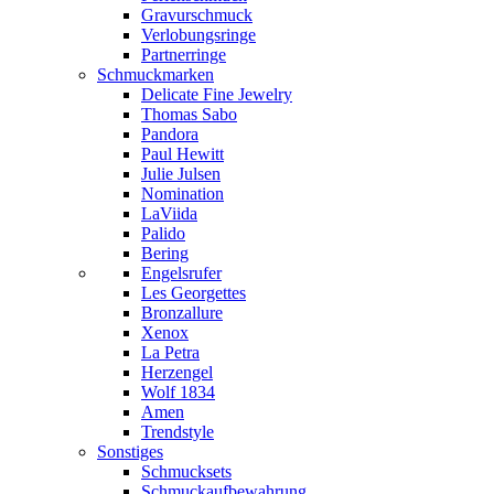
Gravurschmuck
Verlobungsringe
Partnerringe
Schmuckmarken
Delicate Fine Jewelry
Thomas Sabo
Pandora
Paul Hewitt
Julie Julsen
Nomination
LaViida
Palido
Bering
Engelsrufer
Les Georgettes
Bronzallure
Xenox
La Petra
Herzengel
Wolf 1834
Amen
Trendstyle
Sonstiges
Schmucksets
Schmuckaufbewahrung