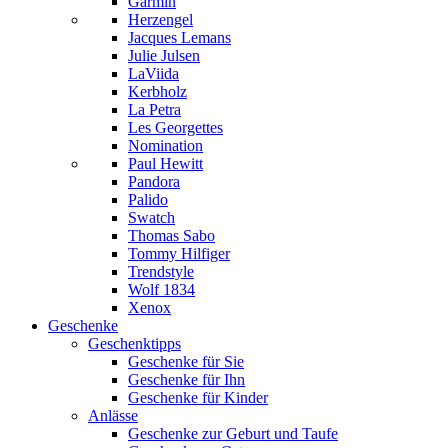
Garmin
Herzengel
Jacques Lemans
Julie Julsen
LaViida
Kerbholz
La Petra
Les Georgettes
Nomination
Paul Hewitt
Pandora
Palido
Swatch
Thomas Sabo
Tommy Hilfiger
Trendstyle
Wolf 1834
Xenox
Geschenke
Geschenktipps
Geschenke für Sie
Geschenke für Ihn
Geschenke für Kinder
Anlässe
Geschenke zur Geburt und Taufe