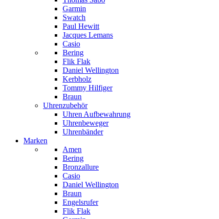
Garmin
Swatch
Paul Hewitt
Jacques Lemans
Casio
Bering
Flik Flak
Daniel Wellington
Kerbholz
Tommy Hilfiger
Braun
Uhrenzubehör
Uhren Aufbewahrung
Uhrenbeweger
Uhrenbänder
Marken
Amen
Bering
Bronzallure
Casio
Daniel Wellington
Braun
Engelsrufer
Flik Flak