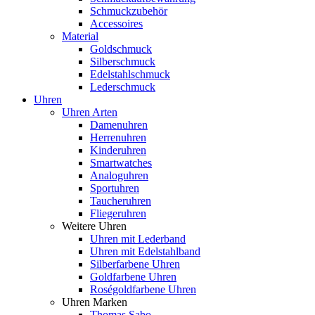
Schmuckzubehör
Accessoires
Material
Goldschmuck
Silberschmuck
Edelstahlschmuck
Lederschmuck
Uhren
Uhren Arten
Damenuhren
Herrenuhren
Kinderuhren
Smartwatches
Analoguhren
Sportuhren
Taucheruhren
Fliegeruhren
Weitere Uhren
Uhren mit Lederband
Uhren mit Edelstahlband
Silberfarbene Uhren
Goldfarbene Uhren
Roségoldfarbene Uhren
Uhren Marken
Thomas Sabo