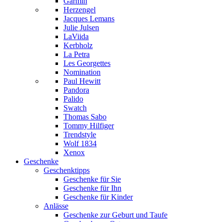
Garmin
Herzengel
Jacques Lemans
Julie Julsen
LaViida
Kerbholz
La Petra
Les Georgettes
Nomination
Paul Hewitt
Pandora
Palido
Swatch
Thomas Sabo
Tommy Hilfiger
Trendstyle
Wolf 1834
Xenox
Geschenke
Geschenktipps
Geschenke für Sie
Geschenke für Ihn
Geschenke für Kinder
Anlässe
Geschenke zur Geburt und Taufe