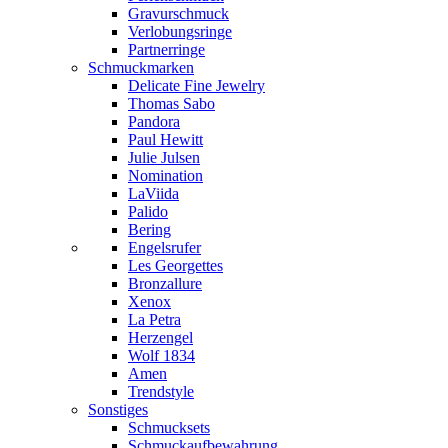
Gravurschmuck
Verlobungsringe
Partnerringe
Schmuckmarken
Delicate Fine Jewelry
Thomas Sabo
Pandora
Paul Hewitt
Julie Julsen
Nomination
LaViida
Palido
Bering
Engelsrufer
Les Georgettes
Bronzallure
Xenox
La Petra
Herzengel
Wolf 1834
Amen
Trendstyle
Sonstiges
Schmucksets
Schmuckaufbewahrung