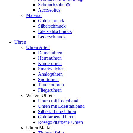
Schmuckzubehör
Accessoires
Material
Goldschmuck
Silberschmuck
Edelstahlschmuck
Lederschmuck
Uhren
Uhren Arten
Damenuhren
Herrenuhren
Kinderuhren
Smartwatches
Analoguhren
Sportuhren
Taucheruhren
Fliegeruhren
Weitere Uhren
Uhren mit Lederband
Uhren mit Edelstahlband
Silberfarbene Uhren
Goldfarbene Uhren
Roségoldfarbene Uhren
Uhren Marken
Thomas Sabo