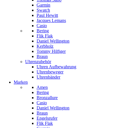
Garmin
Swatch
Paul Hewitt
Jacques Lemans
Casio
Bering
Flik Flak
Daniel Wellington
Kerbholz
Tommy Hilfiger
Braun
Uhrenzubehör
Uhren Aufbewahrung
Uhrenbeweger
Uhrenbänder
Marken
Amen
Bering
Bronzallure
Casio
Daniel Wellington
Braun
Engelsrufer
Flik Flak