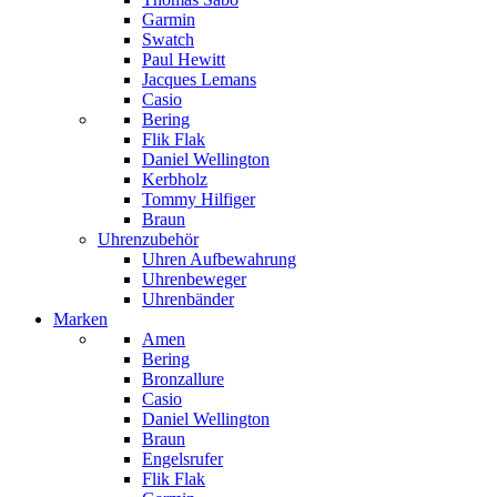
Garmin
Swatch
Paul Hewitt
Jacques Lemans
Casio
Bering
Flik Flak
Daniel Wellington
Kerbholz
Tommy Hilfiger
Braun
Uhrenzubehör
Uhren Aufbewahrung
Uhrenbeweger
Uhrenbänder
Marken
Amen
Bering
Bronzallure
Casio
Daniel Wellington
Braun
Engelsrufer
Flik Flak