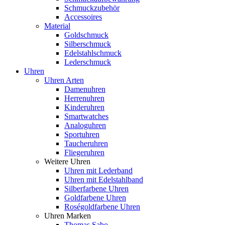
Schmuckzubehör
Accessoires
Material
Goldschmuck
Silberschmuck
Edelstahlschmuck
Lederschmuck
Uhren
Uhren Arten
Damenuhren
Herrenuhren
Kinderuhren
Smartwatches
Analoguhren
Sportuhren
Taucheruhren
Fliegeruhren
Weitere Uhren
Uhren mit Lederband
Uhren mit Edelstahlband
Silberfarbene Uhren
Goldfarbene Uhren
Roségoldfarbene Uhren
Uhren Marken
Thomas Sabo