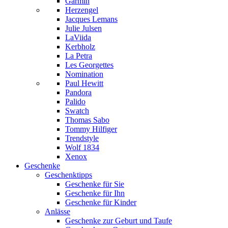
Garmin
Herzengel
Jacques Lemans
Julie Julsen
LaViida
Kerbholz
La Petra
Les Georgettes
Nomination
Paul Hewitt
Pandora
Palido
Swatch
Thomas Sabo
Tommy Hilfiger
Trendstyle
Wolf 1834
Xenox
Geschenke
Geschenktipps
Geschenke für Sie
Geschenke für Ihn
Geschenke für Kinder
Anlässe
Geschenke zur Geburt und Taufe