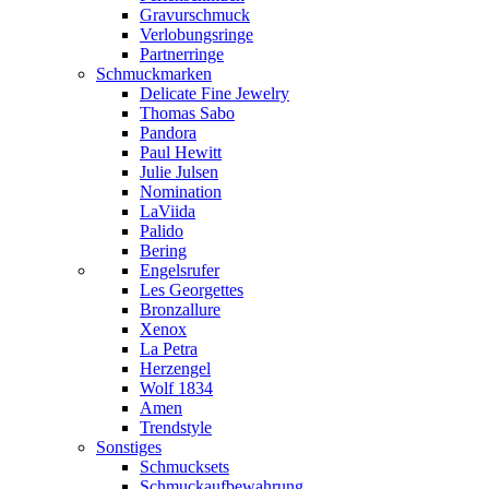
Gravurschmuck
Verlobungsringe
Partnerringe
Schmuckmarken
Delicate Fine Jewelry
Thomas Sabo
Pandora
Paul Hewitt
Julie Julsen
Nomination
LaViida
Palido
Bering
Engelsrufer
Les Georgettes
Bronzallure
Xenox
La Petra
Herzengel
Wolf 1834
Amen
Trendstyle
Sonstiges
Schmucksets
Schmuckaufbewahrung