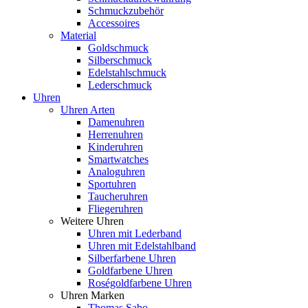
Schmuckzubehör
Accessoires
Material
Goldschmuck
Silberschmuck
Edelstahlschmuck
Lederschmuck
Uhren
Uhren Arten
Damenuhren
Herrenuhren
Kinderuhren
Smartwatches
Analoguhren
Sportuhren
Taucheruhren
Fliegeruhren
Weitere Uhren
Uhren mit Lederband
Uhren mit Edelstahlband
Silberfarbene Uhren
Goldfarbene Uhren
Roségoldfarbene Uhren
Uhren Marken
Thomas Sabo