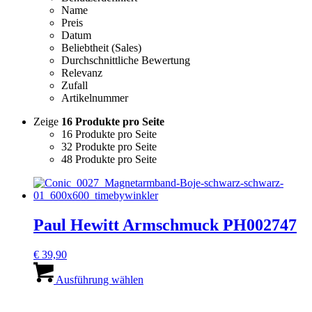
Name
Preis
Datum
Beliebtheit (Sales)
Durchschnittliche Bewertung
Relevanz
Zufall
Artikelnummer
Zeige
16 Produkte pro Seite
16 Produkte pro Seite
32 Produkte pro Seite
48 Produkte pro Seite
Paul Hewitt Armschmuck PH002747
€
39,90
Dieses
Produkt
Ausführung wählen
weist
mehrere