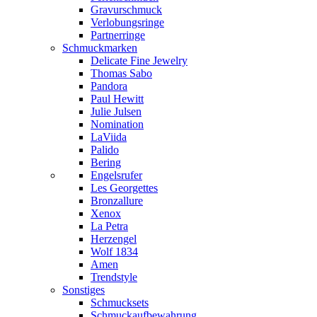
Gravurschmuck
Verlobungsringe
Partnerringe
Schmuckmarken
Delicate Fine Jewelry
Thomas Sabo
Pandora
Paul Hewitt
Julie Julsen
Nomination
LaViida
Palido
Bering
Engelsrufer
Les Georgettes
Bronzallure
Xenox
La Petra
Herzengel
Wolf 1834
Amen
Trendstyle
Sonstiges
Schmucksets
Schmuckaufbewahrung