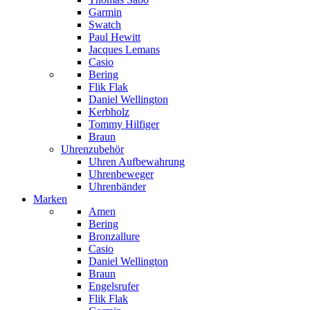
Garmin
Swatch
Paul Hewitt
Jacques Lemans
Casio
Bering
Flik Flak
Daniel Wellington
Kerbholz
Tommy Hilfiger
Braun
Uhrenzubehör
Uhren Aufbewahrung
Uhrenbeweger
Uhrenbänder
Marken
Amen
Bering
Bronzallure
Casio
Daniel Wellington
Braun
Engelsrufer
Flik Flak