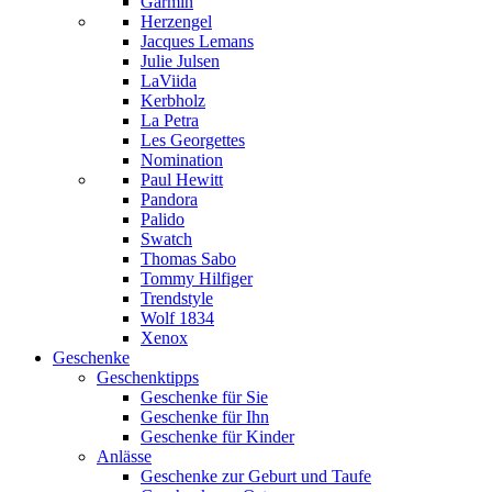
Garmin
Herzengel
Jacques Lemans
Julie Julsen
LaViida
Kerbholz
La Petra
Les Georgettes
Nomination
Paul Hewitt
Pandora
Palido
Swatch
Thomas Sabo
Tommy Hilfiger
Trendstyle
Wolf 1834
Xenox
Geschenke
Geschenktipps
Geschenke für Sie
Geschenke für Ihn
Geschenke für Kinder
Anlässe
Geschenke zur Geburt und Taufe