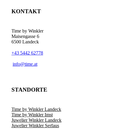
Varianten
auf.
KONTAKT
Die
Optionen
können
auf
Time by Winkler
der
Maisengasse 6
Produktseite
6500 Landeck
gewählt
werden
+43 5442 62778
­info@time.at
STANDORTE
Time by Winkler Landeck
Time by Winkler Imst
Juwelier Winkler Landeck
Juwelier Winkler Serfaus