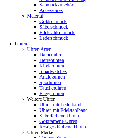
Schmuckzubehör
Accessoires
Material
Goldschmuck
Silberschmuck
Edelstahlschmuck
Lederschmuck
Uhren
Uhren Arten
Damenuhren
Herrenuhren
Kinderuhren
Smartwatches
Analoguhren
Sportuhren
Taucheruhren
Fliegeruhren
Weitere Uhren
Uhren mit Lederband
Uhren mit Edelstahlband
Silberfarbene Uhren
Goldfarbene Uhren
Roségoldfarbene Uhren
Uhren Marken
Thomas Sabo