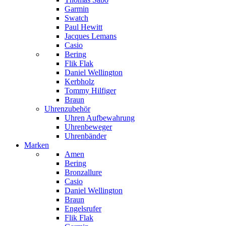
Garmin
Swatch
Paul Hewitt
Jacques Lemans
Casio
Bering
Flik Flak
Daniel Wellington
Kerbholz
Tommy Hilfiger
Braun
Uhrenzubehör
Uhren Aufbewahrung
Uhrenbeweger
Uhrenbänder
Marken
Amen
Bering
Bronzallure
Casio
Daniel Wellington
Braun
Engelsrufer
Flik Flak