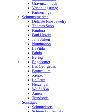
Gravurschmuck
Verlobungsringe
Partnerringe
Schmuckmarken
Delicate Fine Jewelry
Thomas Sabo
Pandora
Paul Hewitt
Julie Julsen
Nomination
LaViida
Palido
Bering
Engelsrufer
Les Georgettes
Bronzallure
Xenox
La Petra
Herzengel
Wolf 1834
Amen
Trendstyle
Sonstiges
Schmucksets
Schmuckaufbewahrung