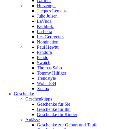
Garmin
Herzengel
Jacques Lemans
Julie Julsen
LaViida
Kerbholz
La Petra
Les Georgettes
Nomination
Paul Hewitt
Pandora
Palido
Swatch
Thomas Sabo
Tommy Hilfiger
Trendstyle
Wolf 1834
Xenox
Geschenke
Geschenktipps
Geschenke für Sie
Geschenke für Ihn
Geschenke für Kinder
Anlässe
Geschenke zur Geburt und Taufe