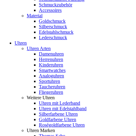
Schmuckzubehör
Accessoires
Material
Goldschmuck
Silberschmuck
Edelstahlschmuck
Lederschmuck
Uhren
Uhren Arten
Damenuhren
Herrenuhren
Kinderuhren
Smartwatches
Analoguhren
Sportuhren
Taucheruhren
Fliegeruhren
Weitere Uhren
Uhren mit Lederband
Uhren mit Edelstahlband
Silberfarbene Uhren
Goldfarbene Uhren
Roségoldfarbene Uhren
Uhren Marken
Thomas Sabo