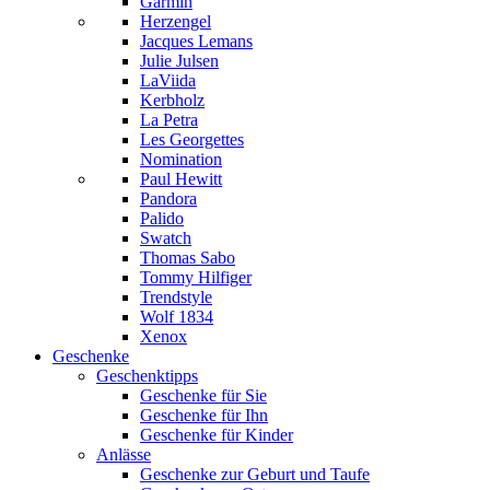
Garmin
Herzengel
Jacques Lemans
Julie Julsen
LaViida
Kerbholz
La Petra
Les Georgettes
Nomination
Paul Hewitt
Pandora
Palido
Swatch
Thomas Sabo
Tommy Hilfiger
Trendstyle
Wolf 1834
Xenox
Geschenke
Geschenktipps
Geschenke für Sie
Geschenke für Ihn
Geschenke für Kinder
Anlässe
Geschenke zur Geburt und Taufe