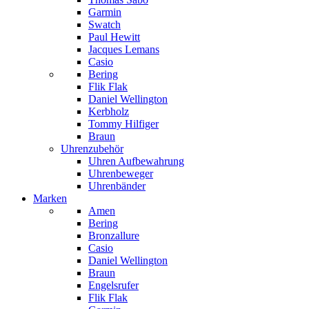
Garmin
Swatch
Paul Hewitt
Jacques Lemans
Casio
Bering
Flik Flak
Daniel Wellington
Kerbholz
Tommy Hilfiger
Braun
Uhrenzubehör
Uhren Aufbewahrung
Uhrenbeweger
Uhrenbänder
Marken
Amen
Bering
Bronzallure
Casio
Daniel Wellington
Braun
Engelsrufer
Flik Flak