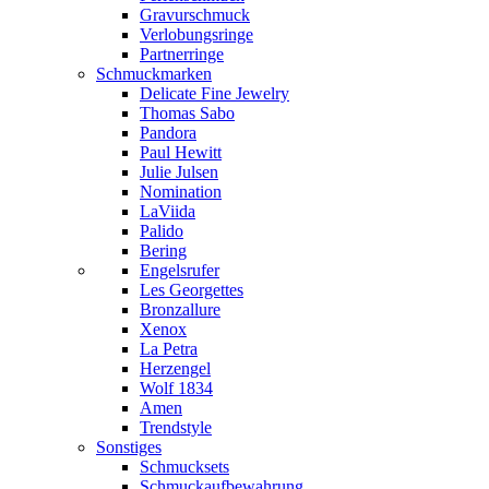
Gravurschmuck
Verlobungsringe
Partnerringe
Schmuckmarken
Delicate Fine Jewelry
Thomas Sabo
Pandora
Paul Hewitt
Julie Julsen
Nomination
LaViida
Palido
Bering
Engelsrufer
Les Georgettes
Bronzallure
Xenox
La Petra
Herzengel
Wolf 1834
Amen
Trendstyle
Sonstiges
Schmucksets
Schmuckaufbewahrung