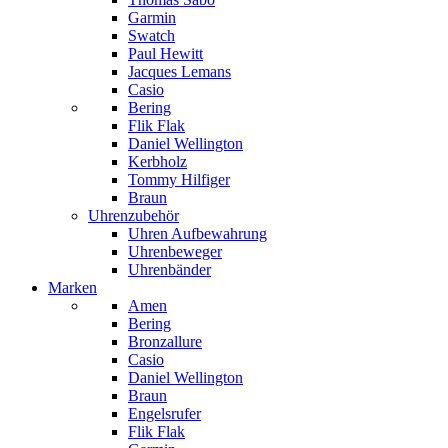
Garmin
Swatch
Paul Hewitt
Jacques Lemans
Casio
Bering
Flik Flak
Daniel Wellington
Kerbholz
Tommy Hilfiger
Braun
Uhrenzubehör
Uhren Aufbewahrung
Uhrenbeweger
Uhrenbänder
Marken
Amen
Bering
Bronzallure
Casio
Daniel Wellington
Braun
Engelsrufer
Flik Flak