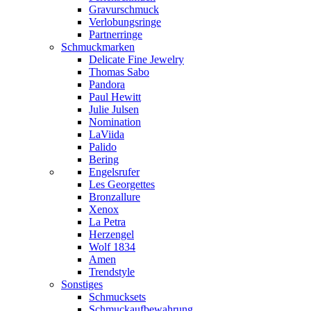
Gravurschmuck
Verlobungsringe
Partnerringe
Schmuckmarken
Delicate Fine Jewelry
Thomas Sabo
Pandora
Paul Hewitt
Julie Julsen
Nomination
LaViida
Palido
Bering
Engelsrufer
Les Georgettes
Bronzallure
Xenox
La Petra
Herzengel
Wolf 1834
Amen
Trendstyle
Sonstiges
Schmucksets
Schmuckaufbewahrung