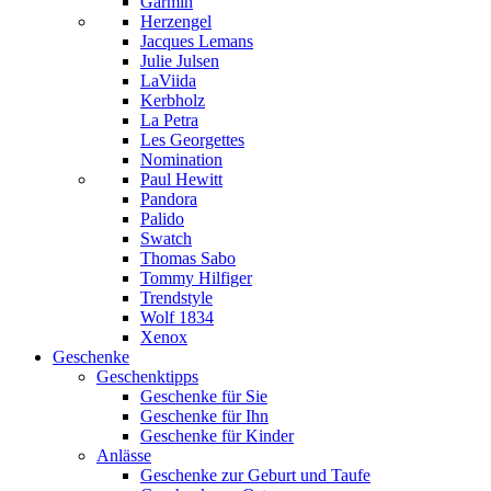
Garmin
Herzengel
Jacques Lemans
Julie Julsen
LaViida
Kerbholz
La Petra
Les Georgettes
Nomination
Paul Hewitt
Pandora
Palido
Swatch
Thomas Sabo
Tommy Hilfiger
Trendstyle
Wolf 1834
Xenox
Geschenke
Geschenktipps
Geschenke für Sie
Geschenke für Ihn
Geschenke für Kinder
Anlässe
Geschenke zur Geburt und Taufe