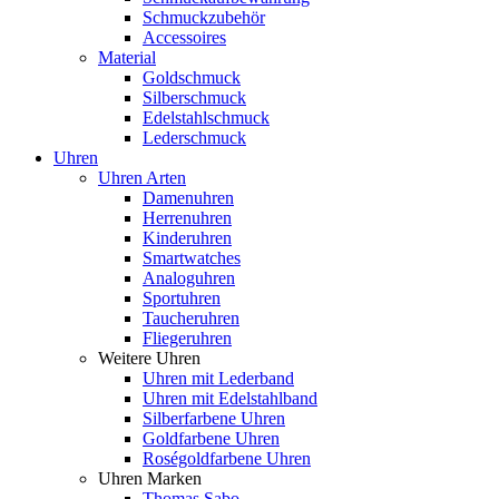
Schmuckzubehör
Accessoires
Material
Goldschmuck
Silberschmuck
Edelstahlschmuck
Lederschmuck
Uhren
Uhren Arten
Damenuhren
Herrenuhren
Kinderuhren
Smartwatches
Analoguhren
Sportuhren
Taucheruhren
Fliegeruhren
Weitere Uhren
Uhren mit Lederband
Uhren mit Edelstahlband
Silberfarbene Uhren
Goldfarbene Uhren
Roségoldfarbene Uhren
Uhren Marken
Thomas Sabo