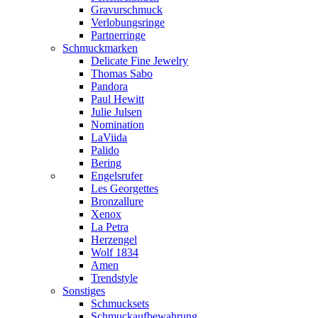
Gravurschmuck
Verlobungsringe
Partnerringe
Schmuckmarken
Delicate Fine Jewelry
Thomas Sabo
Pandora
Paul Hewitt
Julie Julsen
Nomination
LaViida
Palido
Bering
Engelsrufer
Les Georgettes
Bronzallure
Xenox
La Petra
Herzengel
Wolf 1834
Amen
Trendstyle
Sonstiges
Schmucksets
Schmuckaufbewahrung