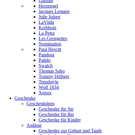
Garmin
Herzengel
Jacques Lemans
Julie Julsen
LaViida
Kerbholz
La Petra
Les Georgettes
Nomination
Paul Hewitt
Pandora
Palido
Swatch
Thomas Sabo
Tommy Hilfiger
Trendstyle
Wolf 1834
Xenox
Geschenke
Geschenktipps
Geschenke für Sie
Geschenke für Ihn
Geschenke für Kinder
Anlässe
Geschenke zur Geburt und Taufe