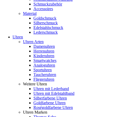
Schmuckzubehör
Accessoires
Material
Goldschmuck
Silberschmuck
Edelstahlschmuck
Lederschmuck
Uhren
Uhren Arten
Damenuhren
Herrenuhren
Kinderuhren
Smartwatches
Analoguhren
Sportuhren
Taucheruhren
Fliegeruhren
Weitere Uhren
Uhren mit Lederband
Uhren mit Edelstahlband
Silberfarbene Uhren
Goldfarbene Uhren
Roségoldfarbene Uhren
Uhren Marken
Thomas Sabo