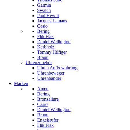
Garmin
Swatch
Paul Hewitt
Jacques Lemans
Casio
Bering
Flik Flak
Daniel Wellington
Kerbholz
Tommy Hilfiger
Braun
Uhrenzubehör
Uhren Aufbewahrung
Uhrenbeweger
Uhrenbänder
Marken
Amen
Bering
Bronzallure
Casio
Daniel Wellington
Braun
Engelsrufer
Flik Flak