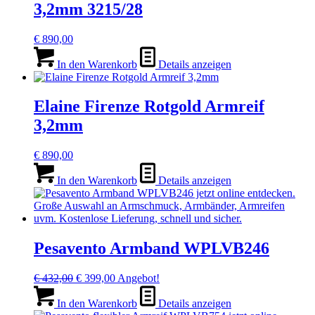
3,2mm 3215/28
€
890,00
In den Warenkorb
Details anzeigen
Elaine Firenze Rotgold Armreif
3,2mm
€
890,00
In den Warenkorb
Details anzeigen
Pesavento Armband WPLVB246
Ursprünglicher
Aktueller
€
432,00
€
399,00
Angebot!
Preis
Preis
war:
ist:
In den Warenkorb
Details anzeigen