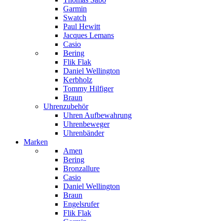
Garmin
Swatch
Paul Hewitt
Jacques Lemans
Casio
Bering
Flik Flak
Daniel Wellington
Kerbholz
Tommy Hilfiger
Braun
Uhrenzubehör
Uhren Aufbewahrung
Uhrenbeweger
Uhrenbänder
Marken
Amen
Bering
Bronzallure
Casio
Daniel Wellington
Braun
Engelsrufer
Flik Flak