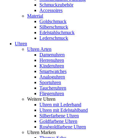
Schmuckzubehör
Accessoires
Material
Goldschmuck
Silberschmuck
Edelstahlschmuck
Lederschmuck
Uhren
Uhren Arten
Damenuhren
Herrenuhren
Kinderuhren
Smartwatches
Analoguhren
Sportuhren
Taucheruhren
Fliegeruhren
Weitere Uhren
Uhren mit Lederband
Uhren mit Edelstahlband
Silberfarbene Uhren
Goldfarbene Uhren
Roségoldfarbene Uhren
Uhren Marken
Thomas Sabo