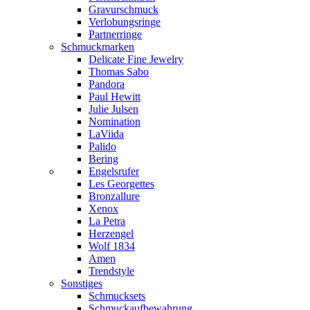
Gravurschmuck
Verlobungsringe
Partnerringe
Schmuckmarken
Delicate Fine Jewelry
Thomas Sabo
Pandora
Paul Hewitt
Julie Julsen
Nomination
LaViida
Palido
Bering
Engelsrufer
Les Georgettes
Bronzallure
Xenox
La Petra
Herzengel
Wolf 1834
Amen
Trendstyle
Sonstiges
Schmucksets
Schmuckaufbewahrung