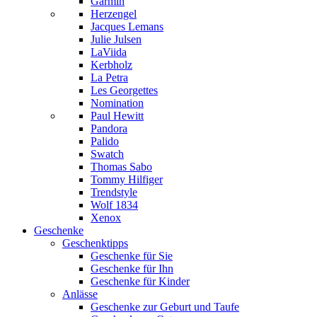
Garmin
Herzengel
Jacques Lemans
Julie Julsen
LaViida
Kerbholz
La Petra
Les Georgettes
Nomination
Paul Hewitt
Pandora
Palido
Swatch
Thomas Sabo
Tommy Hilfiger
Trendstyle
Wolf 1834
Xenox
Geschenke
Geschenktipps
Geschenke für Sie
Geschenke für Ihn
Geschenke für Kinder
Anlässe
Geschenke zur Geburt und Taufe