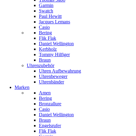
Garmin
Swatch
Paul Hewitt
Jacques Lemans
Casio
Bering
Flik Flak
Daniel Wellington
Kerbholz
Tommy Hilfiger
Braun
Uhrenzubehör
Uhren Aufbewahrung
Uhrenbeweger
Uhrenbänder
Marken
Amen
Bering
Bronzallure
Casio
Daniel Wellington
Braun
Engelsrufer
Flik Flak