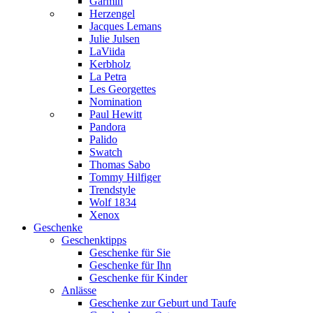
Garmin
Herzengel
Jacques Lemans
Julie Julsen
LaViida
Kerbholz
La Petra
Les Georgettes
Nomination
Paul Hewitt
Pandora
Palido
Swatch
Thomas Sabo
Tommy Hilfiger
Trendstyle
Wolf 1834
Xenox
Geschenke
Geschenktipps
Geschenke für Sie
Geschenke für Ihn
Geschenke für Kinder
Anlässe
Geschenke zur Geburt und Taufe