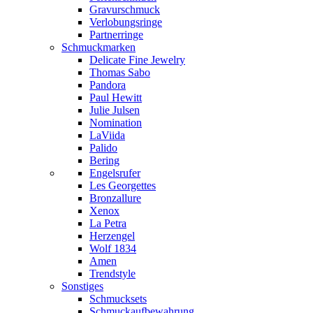
Gravurschmuck
Verlobungsringe
Partnerringe
Schmuckmarken
Delicate Fine Jewelry
Thomas Sabo
Pandora
Paul Hewitt
Julie Julsen
Nomination
LaViida
Palido
Bering
Engelsrufer
Les Georgettes
Bronzallure
Xenox
La Petra
Herzengel
Wolf 1834
Amen
Trendstyle
Sonstiges
Schmucksets
Schmuckaufbewahrung