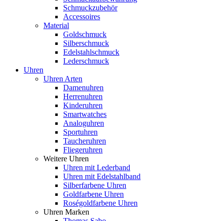
Schmuckzubehör
Accessoires
Material
Goldschmuck
Silberschmuck
Edelstahlschmuck
Lederschmuck
Uhren
Uhren Arten
Damenuhren
Herrenuhren
Kinderuhren
Smartwatches
Analoguhren
Sportuhren
Taucheruhren
Fliegeruhren
Weitere Uhren
Uhren mit Lederband
Uhren mit Edelstahlband
Silberfarbene Uhren
Goldfarbene Uhren
Roségoldfarbene Uhren
Uhren Marken
Thomas Sabo