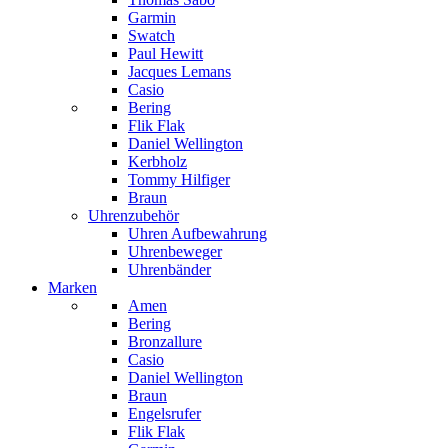
Garmin
Swatch
Paul Hewitt
Jacques Lemans
Casio
Bering
Flik Flak
Daniel Wellington
Kerbholz
Tommy Hilfiger
Braun
Uhrenzubehör
Uhren Aufbewahrung
Uhrenbeweger
Uhrenbänder
Marken
Amen
Bering
Bronzallure
Casio
Daniel Wellington
Braun
Engelsrufer
Flik Flak