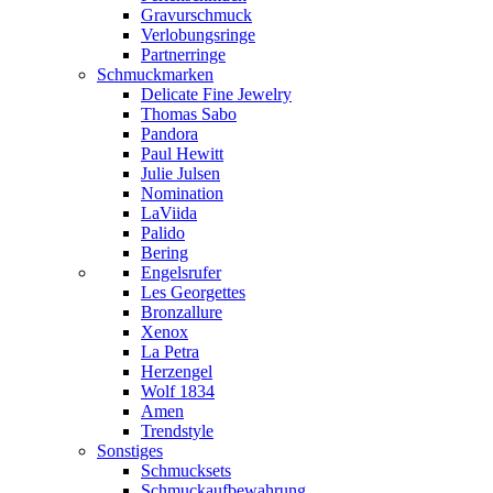
Gravurschmuck
Verlobungsringe
Partnerringe
Schmuckmarken
Delicate Fine Jewelry
Thomas Sabo
Pandora
Paul Hewitt
Julie Julsen
Nomination
LaViida
Palido
Bering
Engelsrufer
Les Georgettes
Bronzallure
Xenox
La Petra
Herzengel
Wolf 1834
Amen
Trendstyle
Sonstiges
Schmucksets
Schmuckaufbewahrung