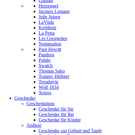
Garmin
Herzengel
Jacques Lemans
Julie Julsen
LaViida
Kerbholz
La Petra
Les Georgettes
Nomination
Paul Hewitt
Pandora
Palido
Swatch
Thomas Sabo
Tommy Hilfiger
Trendstyle
Wolf 1834
Xenox
Geschenke
Geschenktipps
Geschenke für Sie
Geschenke für Ihn
Geschenke für Kinder
Anlässe
Geschenke zur Geburt und Taufe