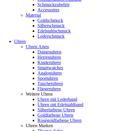
Schmuckzubehör
Accessoires
Material
Goldschmuck
Silberschmuck
Edelstahlschmuck
Lederschmuck
Uhren
Uhren Arten
Damenuhren
Herrenuhren
Kinderuhren
Smartwatches
Analoguhren
Sportuhren
Taucheruhren
Fliegeruhren
Weitere Uhren
Uhren mit Lederband
Uhren mit Edelstahlband
Silberfarbene Uhren
Goldfarbene Uhren
Roségoldfarbene Uhren
Uhren Marken
Thomas Sabo