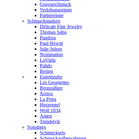
Gravurschmuck
Verlobungsringe
Partnerringe
Schmuckmarken
Delicate Fine Jewelry
Thomas Sabo
Pandora
Paul Hewitt
Julie Julsen
Nomination
LaViida
Palido
Bering
Engelsrufer
Les Georgettes
Bronzallure
Xenox
La Petra
Herzengel
Wolf 1834
Amen
Trendstyle
Sonstiges
Schmucksets
Schmuckaufbewahrung