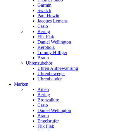
Garmin
Swatch
Paul Hewitt
Jacques Lemans
Casio
Bering
Flik Flak
Daniel Wellington
Kerbholz
Tommy Hilfiger
Braun
Uhrenzubehör
Uhren Aufbewahrung
Uhrenbeweger
Uhrenbänder
Marken
Amen
Bering
Bronzallure
Casio
Daniel Wellington
Braun
Engelsrufer
Flik Flak