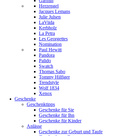
Garmin
Herzengel
Jacques Lemans
Julie Julsen
LaViida
Kerbholz
La Petra
Les Georgettes
Nomination
Paul Hewitt
Pandora
Palido
Swatch
Thomas Sabo
Tommy Hilfiger
Trendstyle
Wolf 1834
Xenox
Geschenke
Geschenktipps
Geschenke für Sie
Geschenke für Ihn
Geschenke für Kinder
Anlässe
Geschenke zur Geburt und Taufe