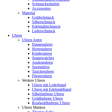
Schmuckzubehör
Accessoires
Material
Goldschmuck
Silberschmuck
Edelstahlschmuck
Lederschmuck
Uhren
Uhren Arten
Damenuhren
Herrenuhren
Kinderuhren
Smartwatches
Analoguhren
Sportuhren
Taucheruhren
Fliegeruhren
Weitere Uhren
Uhren mit Lederband
Uhren mit Edelstahlband
Silberfarbene Uhren
Goldfarbene Uhren
Roségoldfarbene Uhren
Uhren Marken
Thomas Sabo